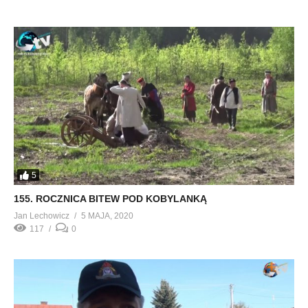
5
155. ROCZNICA BITEW POD KOBYLANKĄ
Jan Lechowicz
5 MAJA, 2020
117
0