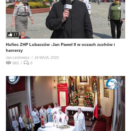
17
Hufiec ZHP Lubaczów -Jan Paweł II w oczach zuchów i
harcerzy
Jan Lechowicz
16 MAJA, 2020
683
0