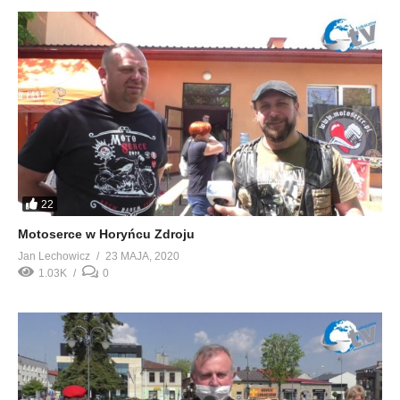
22
Motoserce w Horyńcu Zdroju
Jan Lechowicz
23 MAJA, 2020
1.03K
0