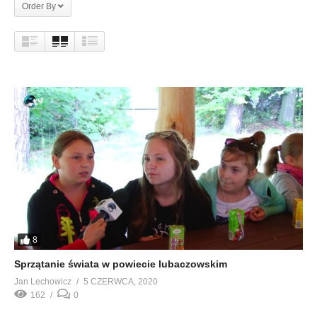
Order By
8
Sprzątanie świata w powiecie lubaczowskim
Jan Lechowicz
5 CZERWCA, 2020
162
0