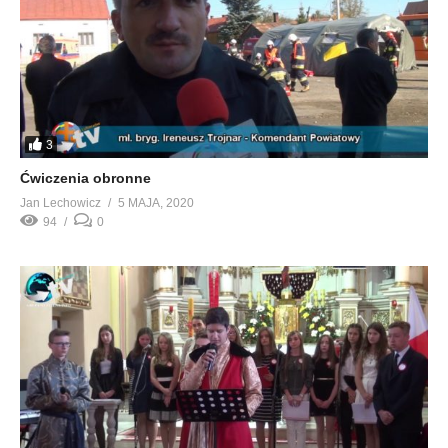
3
Ćwiczenia obronne
Jan Lechowicz
5 MAJA, 2020
94
0