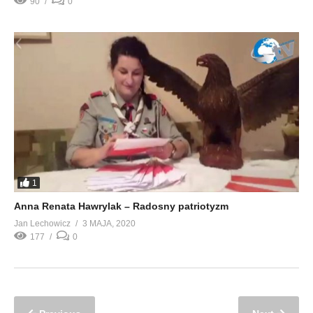
90
0
1
Anna Renata Hawrylak – Radosny patriotyzm
Jan Lechowicz
3 MAJA, 2020
177
0