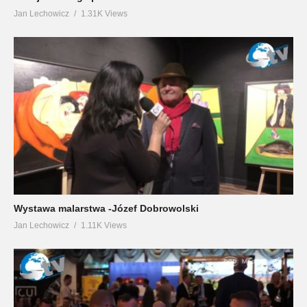
Jan Lechowicz
1.31K Views
Wystawa malarstwa -Józef Dobrowolski
Jan Lechowicz
1.11K Views