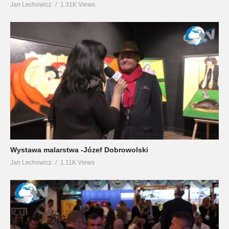
Jan Lechowicz
1.31K Views
Wystawa malarstwa -Józef Dobrowolski
Jan Lechowicz
1.11K Views