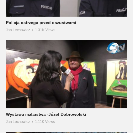
Policja ostrzega przed oszustwami
Jan Lechowicz
1.31K Views
Wystawa malarstwa -Józef Dobrowolski
Jan Lechowicz
1.11K Views