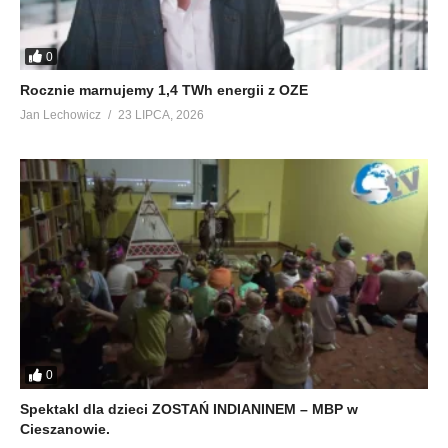
0
Rocznie marnujemy 1,4 TWh energii z OZE
Jan Lechowicz
23 LIPCA, 2026
0
Spektakl dla dzieci ZOSTAŃ INDIANINEM – MBP w
Cieszanowie.