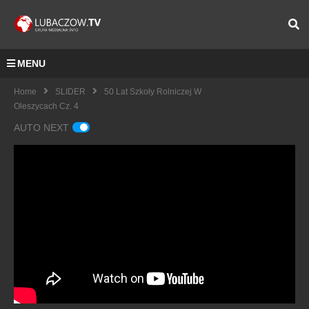
MENU
Home
SLIDER
50 Lat Szkoły Rolniczej W
Oleszycach Cz. 4
AUTO NEXT