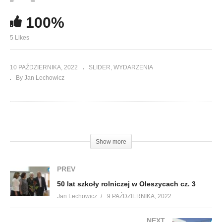
100%
5 Likes
10 PAŹDZIERNIKA, 2022
SLIDER
WYDARZENIA
By Jan Lechowicz
(Visited 325 times, 1 visits today)
Show more
PREV
50 lat szkoły rolniczej w Oleszycach cz. 3
Jan Lechowicz
9 PAŹDZIERNIKA, 2022
NEXT