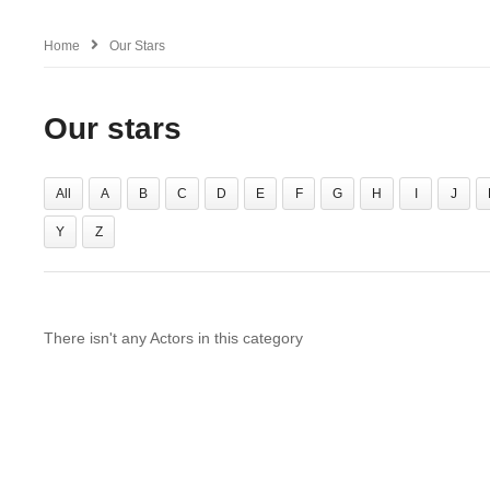
Home
Our Stars
Our stars
All
A
B
C
D
E
F
G
H
I
J
Y
Z
There isn't any Actors in this category