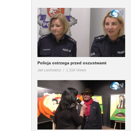
Policja ostrzega przed oszustwami
Jan Lechowicz
1.31K Views