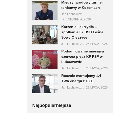
Międzynarodowy turniej
tenisowy w Kozerkach
Jan Lechowicz
6 SIERPNIA, 2026
Korzenie i skrzydła –
spotkanie 37 DSH Leśne
Sowy Oleszyce
Jan Lechowicz
25 LIPCA, 2026
Podsumowanie miesiąca
czerwca przez KP PSP w
Lubaczowie
Jan Lechowicz
23 LIPCA, 2026
Rocznie marnujemy 1,4
TWh energii z OZE
Jan Lechowicz
23 LIPCA, 2026
Najpopularniejsze