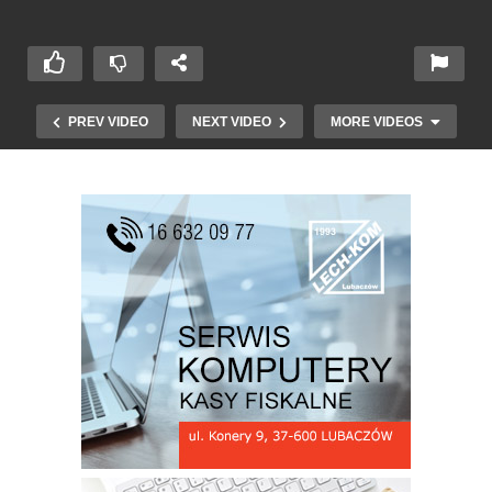
PREV VIDEO
NEXT VIDEO
MORE VIDEOS
GIJHARS zaprasza młodzież ze szkół rolniczych
na seminarium nt polskiej prezydencji w UE