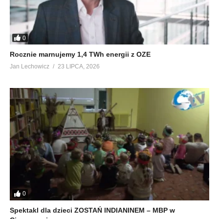
0
Rocznie marnujemy 1,4 TWh energii z OZE
Jan Lechowicz
23 LIPCA, 2026
0
Spektakl dla dzieci ZOSTAŃ INDIANINEM – MBP w