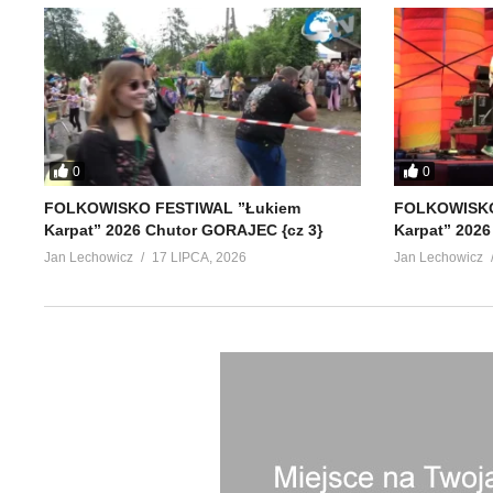
0
0
FOLKOWISKO FESTIWAL ”Łukiem
FOLKOWISKO
Karpat” 2026 Chutor GORAJEC {cz 3}
Karpat” 2026
Jan Lechowicz
17 LIPCA, 2026
Jan Lechowicz