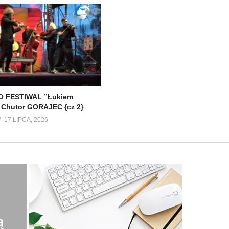
 FESTIWAL ”Łukiem
 Chutor GORAJEC {cz 2}
17 LIPCA, 2026