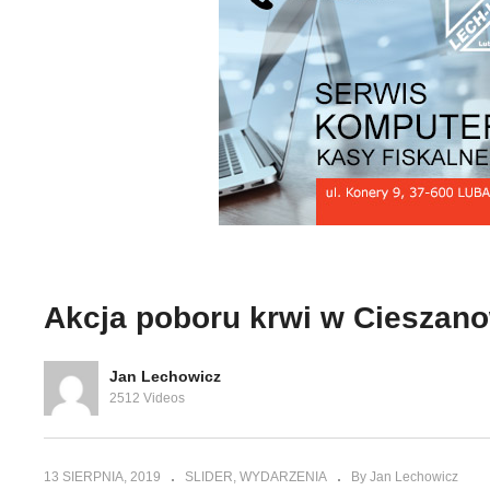
ordu na
odlesia i
Podsumowanie miesiąca
Po
lipca przez Straż Graniczną
mi
Akcja poboru krwi w Cieszan
Jan Lechowicz
2512 Videos
13 SIERPNIA, 2019
SLIDER
WYDARZENIA
By Jan Lechowicz