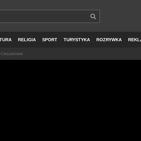
TURA
RELIGIA
SPORT
TURYSTYKA
ROZRYWKA
REKL
W Cieszanowie