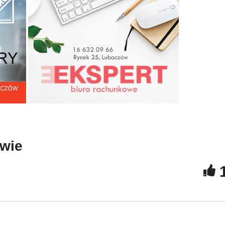
licyjne podsumowanie
Akcja poboru krwi w
esiąca lipca w powiecie
Cieszanowie
owie