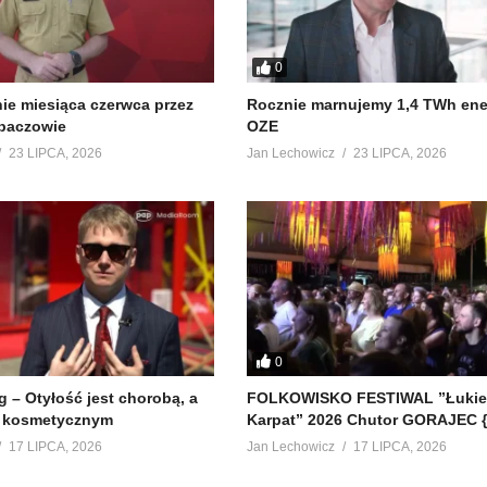
0
e miesiąca czerwca przez
Rocznie marnujemy 1,4 TWh ener
baczowie
OZE
23 LIPCA, 2026
Jan Lechowicz
23 LIPCA, 2026
0
 – Otyłość jest chorobą, a
FOLKOWISKO FESTIWAL ”Łuki
m kosmetycznym
Karpat” 2026 Chutor GORAJEC {
17 LIPCA, 2026
Jan Lechowicz
17 LIPCA, 2026