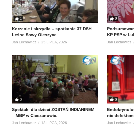
1
0
Korzenie i skrzydła – spotkanie 37 DSH
Podsumowani
Leśne Sowy Oleszyce
KP PSP w Lu
Jan Lechowicz
25 LIPCA, 2026
Jan Lechowicz
0
0
Spektakl dla dzieci ZOSTAŃ INDIANINEM
Endokrynolog
– MBP w Cieszanowie.
nie defekte
Jan Lechowicz
18 LIPCA, 2026
Jan Lechowicz