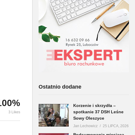
Podsumowan
Wyjście Pielgrzymki Pieszej
lipca przez
z Lubaczowa na Jasną Górę
Lubaczowie
Ostatnio dodane
100%
Korzenie i skrzydła –
spotkanie 37 DSH Leśne
3 Likes
Sowy Oleszyce
Jan Lechowicz
25 LIPCA, 2026
Podsumowanie miesiąca