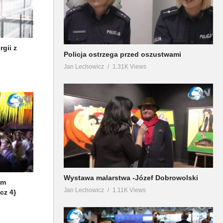
gii z
Policja ostrzega przed oszustwami
Jan Lechowicz
1.31K Views
Wystawa malarstwa -Józef Dobrowolski
em
Jan Lechowicz
1.11K Views
cz 4}