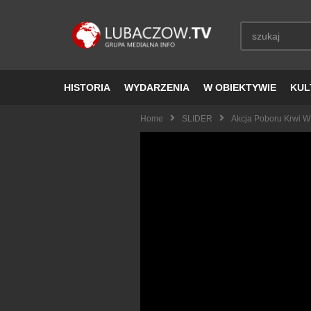
HISTORIA
WYDARZENIA
W OBIEKTYWIE
KUL
Home
SLIDER
Akcja Poboru Krwi 