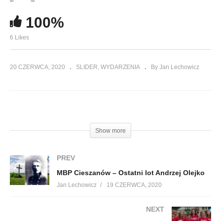
100%
6 Likes
20 CZERWCA, 2020
SLIDER
WYDARZENIA
By Jan Lechowicz
(Visited 195 times, 1 visits today)
Show more
PREV
MBP Cieszanów – Ostatni lot Andrzej Olejko
Jan Lechowicz
19 CZERWCA, 2020
NEXT