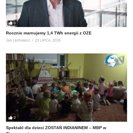
0
Rocznie marnujemy 1,4 TWh energii z OZE
Jan Lechowicz
23 LIPCA, 2026
0
Spektakl dla dzieci ZOSTAŃ INDIANINEM – MBP w