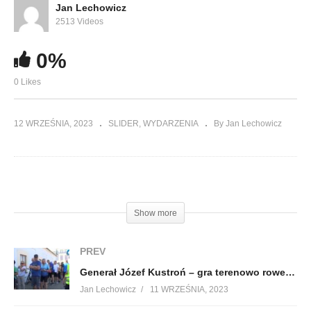
Jan Lechowicz
2513 Videos
0%
0 Likes
12 WRZEŚNIA, 2023
SLIDER
WYDARZENIA
By Jan Lechowicz
(Visited 154 times, 1 visits today)
Show more
PREV
Generał Józef Kustroń – gra terenowo rowerowa
Jan Lechowicz
11 WRZEŚNIA, 2023