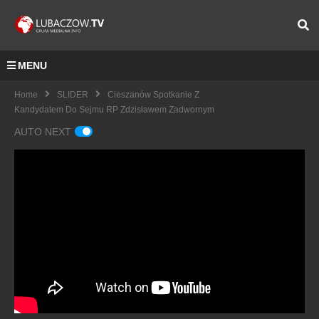
MENU
Home
SLIDER
Cieszanów Spotkanie Z
Kandydatem Do Sejmu RP Zdzisławem Zadwornym
AUTO NEXT