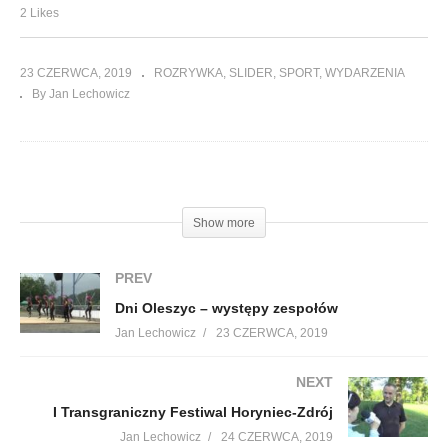
2 Likes
23 CZERWCA, 2019
ROZRYWKA
SLIDER
SPORT
WYDARZENIA
By Jan Lechowicz
(Visited 237 times, 1 visits today)
Show more
PREV
Dni Oleszyc – występy zespołów
Jan Lechowicz
23 CZERWCA, 2019
NEXT
I Transgraniczny Festiwal Horyniec-Zdrój
Jan Lechowicz
24 CZERWCA, 2019