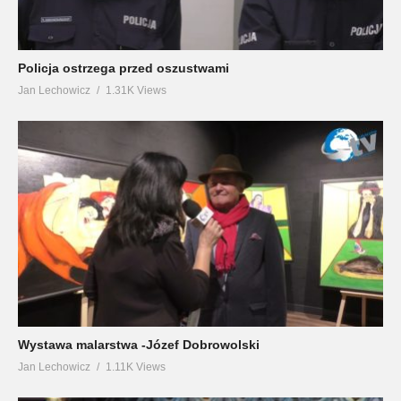
Policja ostrzega przed oszustwami
Jan Lechowicz
1.31K Views
Wystawa malarstwa -Józef Dobrowolski
Jan Lechowicz
1.11K Views