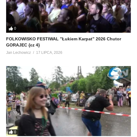
0
FOLKOWISKO FESTIWAL ”Łukiem Karpat” 2026 Chutor
GORAJEC {cz 4}
Jan Lechowicz
17 LIPCA, 2026
0