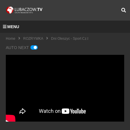
MENU
Home
ROZRYWKA
Dni Oleszyc - Sport Cz.I
AUTO NEXT