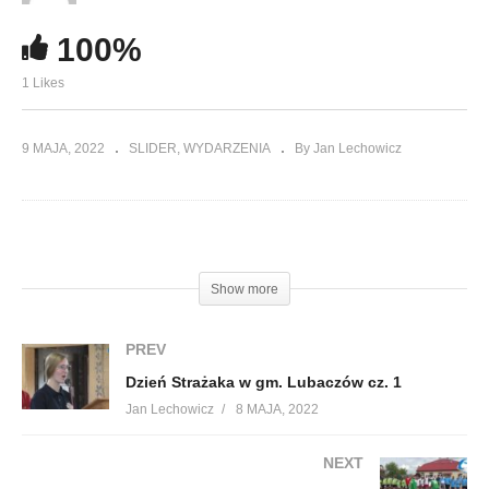
100%
1 Likes
9 MAJA, 2022
SLIDER
WYDARZENIA
By Jan Lechowicz
(Visited 215 times, 1 visits today)
Show more
PREV
Dzień Strażaka w gm. Lubaczów cz. 1
Jan Lechowicz
8 MAJA, 2022
NEXT