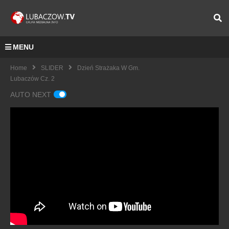
MENU
Home
SLIDER
Dzień Strażaka W Gm.
Lubaczów Cz. 2
AUTO NEXT