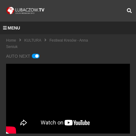
MENU
Home
KULTURA
Festiwal Kresów - Anna
Seniuk
AUTO NEXT