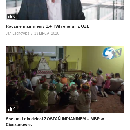
0
Rocznie marnujemy 1,4 TWh energii z OZE
Jan Lechowicz
23 LIPCA, 2026
0
Spektakl dla dzieci ZOSTAŃ INDIANINEM – MBP w
Cieszanowie.