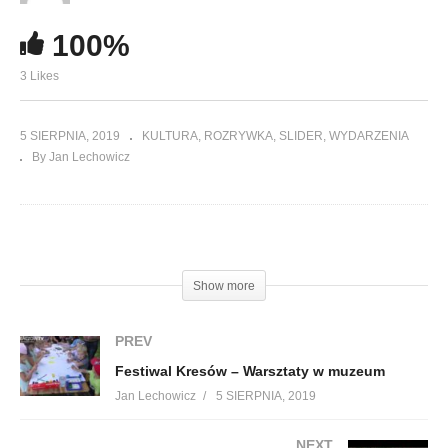
100%
3 Likes
5 SIERPNIA, 2019
KULTURA
ROZRYWKA
SLIDER
WYDARZENIA
By Jan Lechowicz
(Visited 164 times, 1 visits today)
Show more
PREV
Festiwal Kresów – Warsztaty w muzeum
Jan Lechowicz
5 SIERPNIA, 2019
NEXT