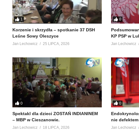
1
0
Korzenie i skrzydła – spotkanie 37 DSH
Podsumowani
Leśne Sowy Oleszyce
KP PSP w Lu
Jan Lechowicz
25 LIPCA, 2026
Jan Lechowicz
0
0
Spektakl dla dzieci ZOSTAŃ INDIANINEM
Endokrynolog
– MBP w Cieszanowie.
nie defekte
Jan Lechowicz
18 LIPCA, 2026
Jan Lechowicz