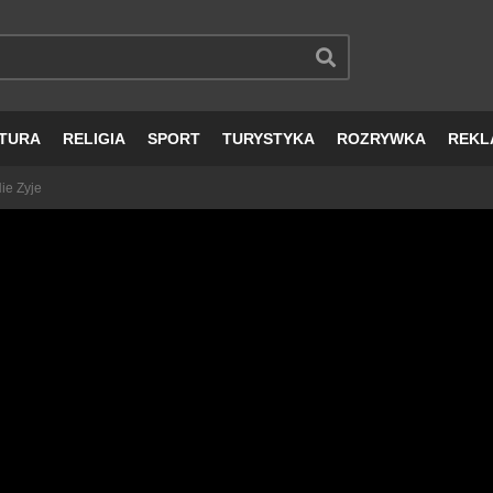
TURA
RELIGIA
SPORT
TURYSTYKA
ROZRYWKA
REKL
ie Zyje