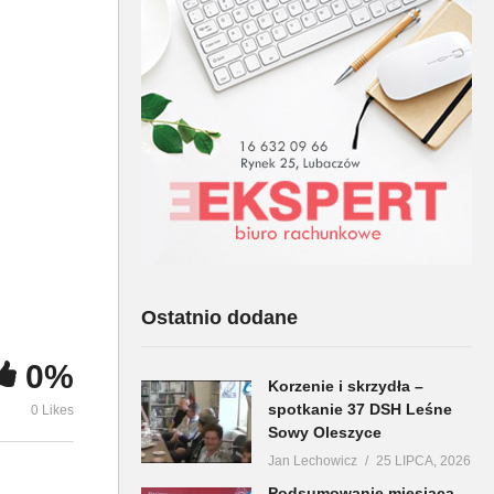
RAJD PAMIĘCI OFIAR II
WOJNY ŚWIATOWEJ –
MB Lubaczó
je
OLESZYCE 2022
Franciszkie
Ostatnio dodane
0%
Korzenie i skrzydła –
spotkanie 37 DSH Leśne
0 Likes
Sowy Oleszyce
Jan Lechowicz
25 LIPCA, 2026
Podsumowanie miesiąca