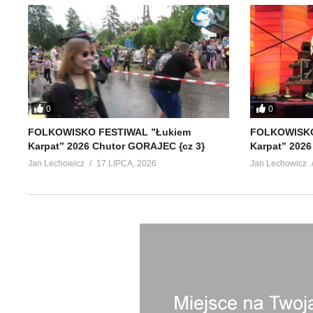
0
0
FOLKOWISKO FESTIWAL ”Łukiem
FOLKOWISKO
Karpat” 2026 Chutor GORAJEC {cz 3}
Karpat” 2026
Jan Lechowicz
17 LIPCA, 2026
Jan Lechowicz