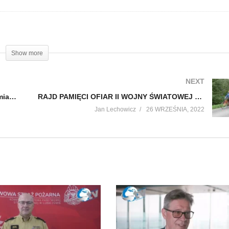
Show more
NEXT
Premiera filmu dokumentalnego „Zagłada miasteczka Cieszanów 3 4 maja 1944 roku” cz. 2
RAJD PAMIĘCI OFIAR II WOJNY ŚWIATOWEJ – OLESZYCE 2022
Jan Lechowicz
26 WRZEŚNIA, 2022