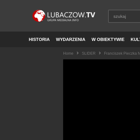
HISTORIA
WYDARZENIA
W OBIEKTYWIE
KUL
Home
SLIDER
Franciszek Pieczka N