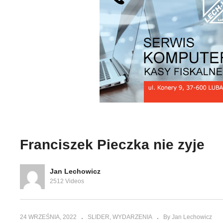
dokumentalnego „Zagłada
do
pernika w
miasteczka Cieszanów 3 4
mi
baczów
maja 1944 roku” cz. 1
ma
Franciszek Pieczka nie zyje
Jan Lechowicz
2512 Videos
24 WRZEŚNIA, 2022
SLIDER
WYDARZENIA
By Jan Lechowicz