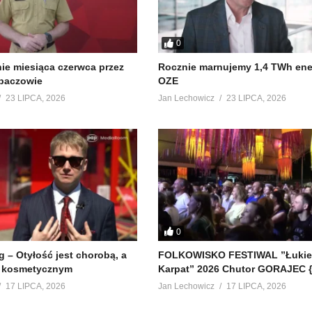
0
e miesiąca czerwca przez
Rocznie marnujemy 1,4 TWh ener
baczowie
OZE
23 LIPCA, 2026
Jan Lechowicz
23 LIPCA, 2026
0
 – Otyłość jest chorobą, a
FOLKOWISKO FESTIWAL ”Łuki
m kosmetycznym
Karpat” 2026 Chutor GORAJEC {
17 LIPCA, 2026
Jan Lechowicz
17 LIPCA, 2026