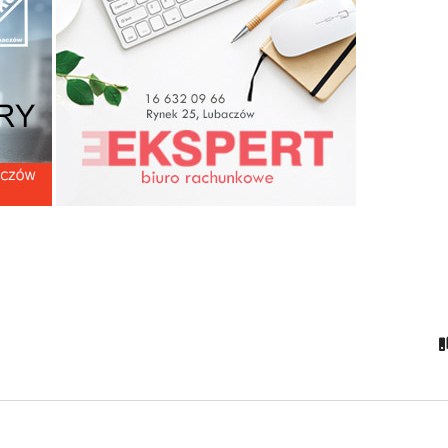
kumentalnego „Zagłada
asteczka Cieszanów 3 4
ja 1944 roku” cz. 2
Franciszek Pieczka nie zy