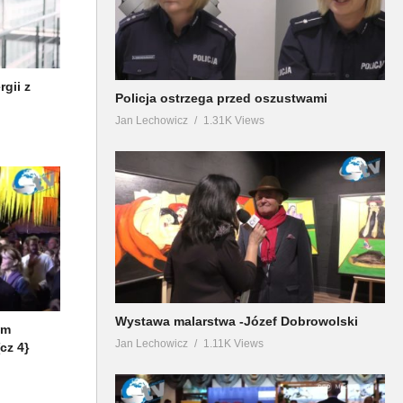
gii z
Policja ostrzega przed oszustwami
Jan Lechowicz
1.31K Views
Wystawa malarstwa -Józef Dobrowolski
em
Jan Lechowicz
1.11K Views
cz 4}