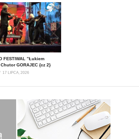
 FESTIWAL ”Łukiem
 Chutor GORAJEC {cz 2}
17 LIPCA, 2026