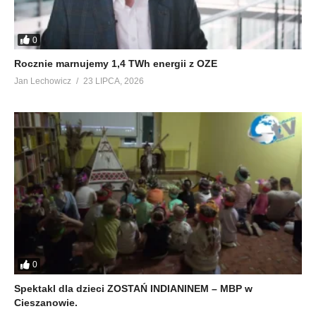
0
Rocznie marnujemy 1,4 TWh energii z OZE
Jan Lechowicz
23 LIPCA, 2026
0
Spektakl dla dzieci ZOSTAŃ INDIANINEM – MBP w
Cieszanowie.