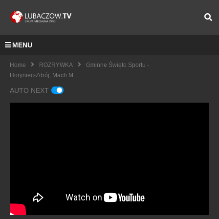
MENU
Home
ROZRYWKA
Gminne Święto Sportu -
Horyniec-Zdrój, Mach M.
AUTO NEXT