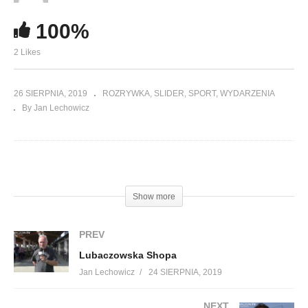
100%
2 Likes
26 SIERPNIA, 2019
ROZRYWKA
SLIDER
SPORT
WYDARZENIA
By Jan Lechowicz
(Visited 193 times, 1 visits today)
Show more
PREV
Lubaczowska Shopa
Jan Lechowicz
24 SIERPNIA, 2019
NEXT