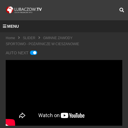
MENU
Home
SLIDER
GMINNE ZAWODY
SPORTOWO - POŻARNICZE W CIESZANOWIE
AUTO NEXT