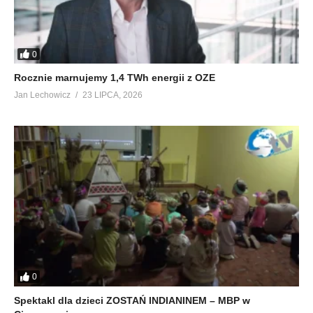
0
Rocznie marnujemy 1,4 TWh energii z OZE
Jan Lechowicz
23 LIPCA, 2026
0
Spektakl dla dzieci ZOSTAŃ INDIANINEM – MBP w