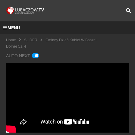
MENU
Home
SLIDER
Gminny Dzień Kobiet W Baszni
Dolnej Cz. 4
AUTO NEXT