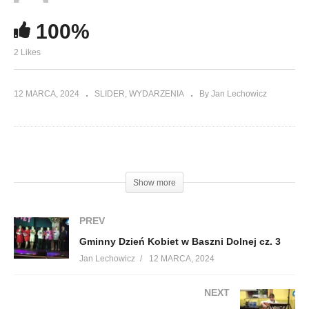
100%
2 Likes
12 MARCA, 2024
SLIDER
WYDARZENIA
By Jan Lechowicz
(Visited 131 times, 1 visits today)
Show more
PREV
Gminny Dzień Kobiet w Baszni Dolnej cz. 3
Jan Lechowicz
12 MARCA, 2024
NEXT