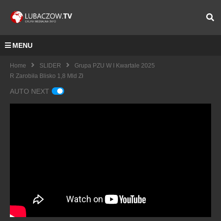
MENU
Home
SLIDER
Grupa PZU W I Kwartale 2025
R Zarobiła Blisko 1,8 Mld Zł
AUTO NEXT