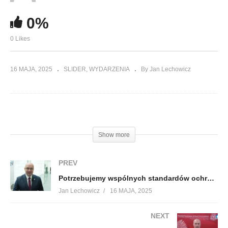
0%
0 Likes
16 MAJA, 2025
SLIDER
WYDARZENIA
By Jan Lechowicz
(Visited 48 times, 1 visits today)
Show more
PREV
Potrzebujemy wspólnych standardów ochrony praw pacjenta w całej UE
Jan Lechowicz
16 MAJA, 2025
NEXT