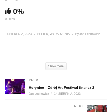
0%
0 Likes
14 SIERPNIA, 2023
SLIDER
WYDARZENIA
By Jan Lechowicz
(Visited 165 times, 1 visits today)
Show more
PREV
Horyniec – Zdrój Art Festiwal finał cz 2
Jan Lechowicz
14 SIERPNIA, 2023
NEXT