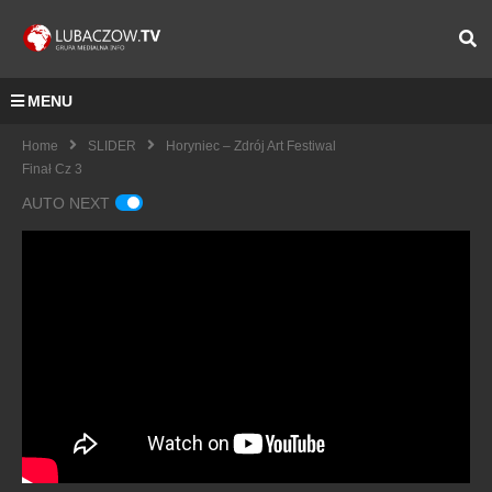
MENU
Home
SLIDER
Horyniec – Zdrój Art Festiwal
Finał Cz 3
AUTO NEXT