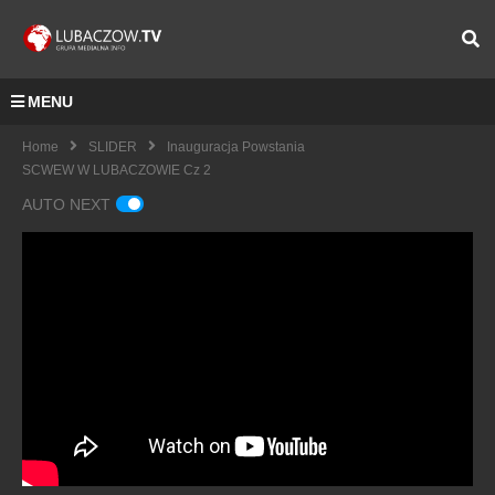
MENU
Home
SLIDER
Inauguracja Powstania
SCWEW W LUBACZOWIE Cz 2
AUTO NEXT