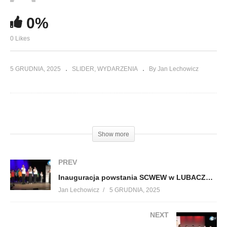
0%
0 Likes
5 GRUDNIA, 2025
SLIDER
WYDARZENIA
By Jan Lechowicz
(Visited 12 times, 1 visits today)
Show more
PREV
Inauguracja powstania SCWEW w LUBACZOWIE cz 1
Jan Lechowicz
5 GRUDNIA, 2025
NEXT