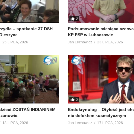
0
krzydła – spotkanie 37 DSH
Podsumowanie miesiąca czerwc
Oleszyce
KP PSP w Lubaczowie
25 LIPCA, 2026
Jan Lechowicz
23 LIPCA, 2026
0
 dzieci ZOSTAŃ INDIANINEM
Endokrynolog – Otyłość jest ch
szanowie.
nie defektem kosmetycznym
18 LIPCA, 2026
Jan Lechowicz
17 LIPCA, 2026