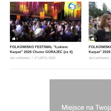
0
0
FOLKOWISKO FESTIWAL ”Łukiem
FOLKOWISKO
Karpat” 2026 Chutor GORAJEC {cz 4}
Karpat” 2026
Jan Lechowicz
17 LIPCA, 2026
Jan Lechowicz