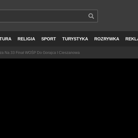
TURA
RELIGIA
SPORT
TURYSTYKA
ROZRYWKA
REKL
za Na 33 Finał WOŚP Do Gorajca I Cieszanowa