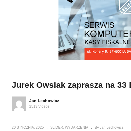
Polacy spędzają w
Po
 33 Finał
budynkach 90 proc
bu
zanowa
swojego życia cz. 1
sw
Jurek Owsiak zaprasza na 33 
Jan Lechowicz
2513 Videos
20 STYCZNIA, 2025
SLIDER
WYDARZENIA
By Jan Lechowicz