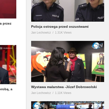
a przez
Policja ostrzega przed oszustwami
Jan Lechowicz
1.31K Views
Wystawa malarstwa -Józef Dobrowolski
orobą, a
Jan Lechowicz
1.11K Views