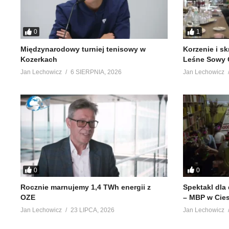
0
1
Międzynarodowy turniej tenisowy w
Korzenie i s
Kozerkach
Leśne Sowy 
Jan Lechowicz
6 SIERPNIA, 2026
Jan Lechowicz
0
0
Rocznie marnujemy 1,4 TWh energii z
Spektakl dla
OZE
– MBP w Cie
Jan Lechowicz
23 LIPCA, 2026
Jan Lechowicz