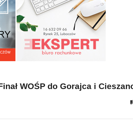
lacy spędzają w
Jurek Owsiak zaprasza n
dynkach 90 proc
33 Finał WOŚP do Gorajca
ojego życia cz. 2
Cieszanowa
Finał WOŚP do Gorajca i Ciesza