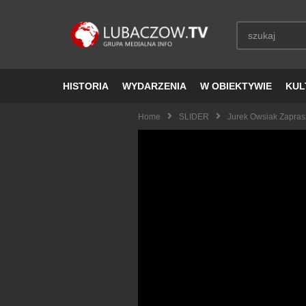
HISTORIA
WYDARZENIA
W OBIEKTYWIE
KUL
Home
SLIDER
Jurek Owsiak Zapras