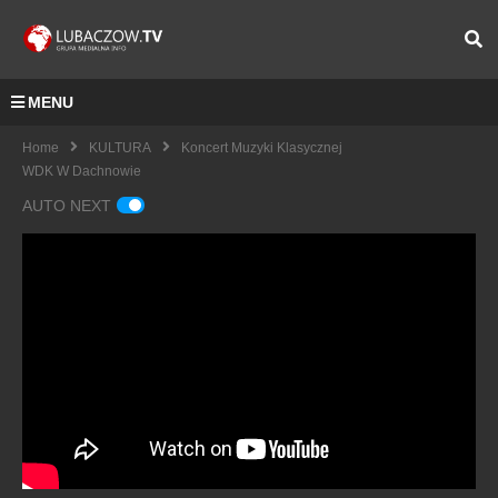
MENU
Home
KULTURA
Koncert Muzyki Klasycznej
WDK W Dachnowie
AUTO NEXT