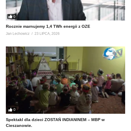
0
Rocznie marnujemy 1,4 TWh energii z OZE
Jan Lechowicz
23 LIPCA, 2026
0
Spektakl dla dzieci ZOSTAŃ INDIANINEM – MBP w
Cieszanowie.