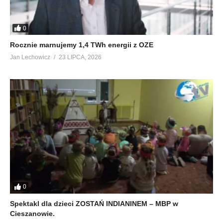
0
Rocznie marnujemy 1,4 TWh energii z OZE
Jan Lechowicz
23 LIPCA, 2026
0
Spektakl dla dzieci ZOSTAŃ INDIANINEM – MBP w
Cieszanowie.