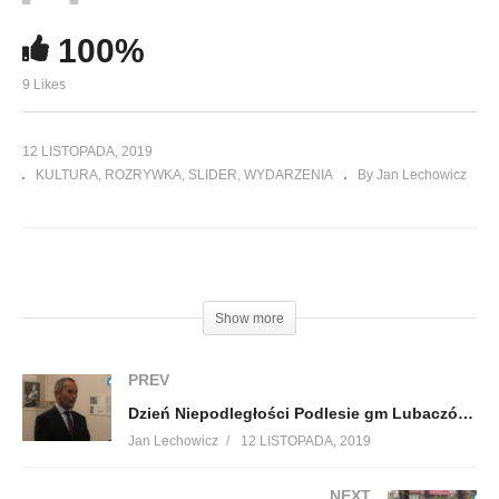
100%
9 Likes
12 LISTOPADA, 2019
KULTURA
ROZRYWKA
SLIDER
WYDARZENIA
By Jan Lechowicz
(Visited 150 times, 1 visits today)
Show more
PREV
Dzień Niepodległości Podlesie gm Lubaczów cz 3
Jan Lechowicz
12 LISTOPADA, 2019
NEXT