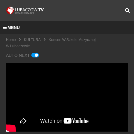
MENU
Home
KULTURA
Koncert W Szkole Muzycznej
W Lubaczowie
AUTO NEXT