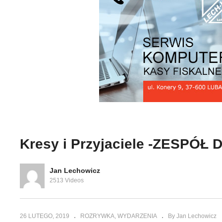
Kresy i Przyjaciele –
Kr
 Tańca
koncert zespołu Kresy w
Ni
zowa cz.2
Lubaczowie cz. 2
S
Kresy i Przyjaciele -ZESPÓŁ
Jan Lechowicz
2513 Videos
26 LUTEGO, 2019
ROZRYWKA
WYDARZENIA
By Jan Lechowicz