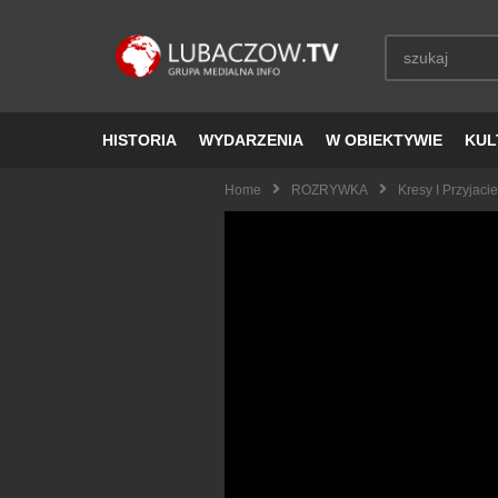
HISTORIA
WYDARZENIA
W OBIEKTYWIE
KUL
Home
ROZRYWKA
Kresy I Przyja