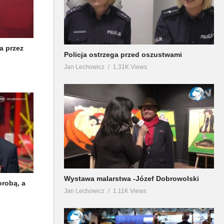
a przez
Policja ostrzega przed oszustwami
Jan Lechowicz
1.31K Views
Wystawa malarstwa -Józef Dobrowolski
orobą, a
Jan Lechowicz
1.11K Views