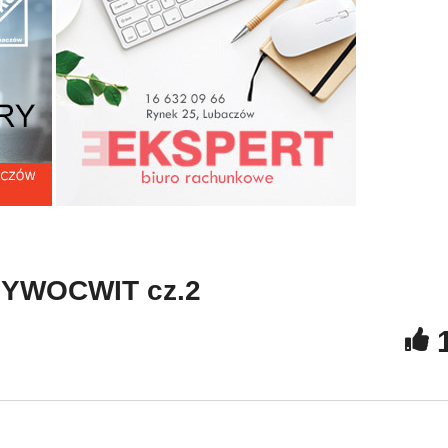
esy i Przyjaciele –
espodzianka z Krowicy
Kresy i Przyjaciele -ZES
amej
DYWOCWIT cz.2
 DYWOCWIT cz.2