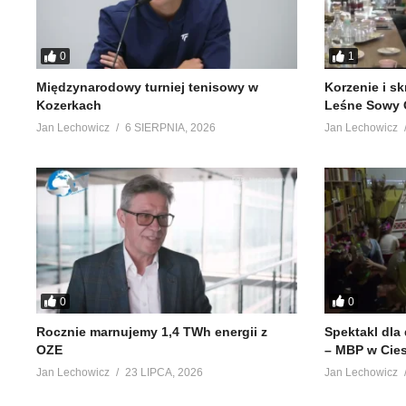
0
1
Międzynarodowy turniej tenisowy w
Korzenie i s
Kozerkach
Leśne Sowy 
Jan Lechowicz
6 SIERPNIA, 2026
Jan Lechowicz
0
0
Rocznie marnujemy 1,4 TWh energii z
Spektakl dla
OZE
– MBP w Cie
Jan Lechowicz
23 LIPCA, 2026
Jan Lechowicz