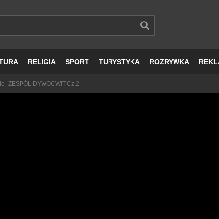
TURA
RELIGIA
SPORT
TURYSTYKA
ROZRYWKA
REKL
ciele -ZESPÓŁ DYWOCWIT Cz.2