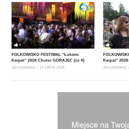
0
0
FOLKOWISKO FESTIWAL ”Łukiem
FOLKOWISKO
Karpat” 2026 Chutor GORAJEC {cz 4}
Karpat” 2026
Jan Lechowicz
17 LIPCA, 2026
Jan Lechowicz