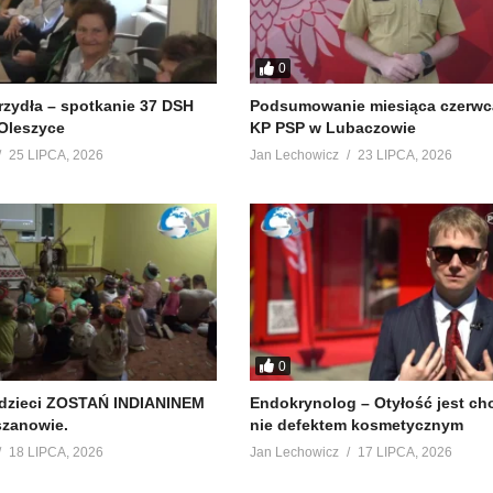
0
krzydła – spotkanie 37 DSH
Podsumowanie miesiąca czerwc
Oleszyce
KP PSP w Lubaczowie
25 LIPCA, 2026
Jan Lechowicz
23 LIPCA, 2026
0
 dzieci ZOSTAŃ INDIANINEM
Endokrynolog – Otyłość jest ch
szanowie.
nie defektem kosmetycznym
18 LIPCA, 2026
Jan Lechowicz
17 LIPCA, 2026