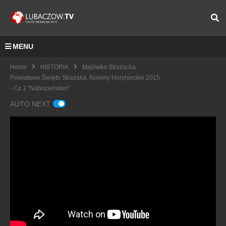
MENU
Home
HISTORIA
Majówka Strażacka -
Powiatowe Święto Strażaka, Nowiny Horynieckie 2015
- Cz.1 "Nabożeństwo"
AUTO NEXT