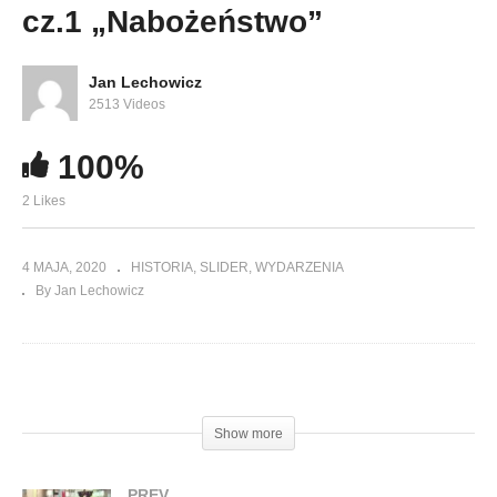
cz.1 „Nabożeństwo”
Jan Lechowicz
2513 Videos
100%
2 Likes
4 MAJA, 2020
HISTORIA
SLIDER
WYDARZENIA
By Jan Lechowicz
(Visited 81 times, 1 visits today)
Show more
PREV