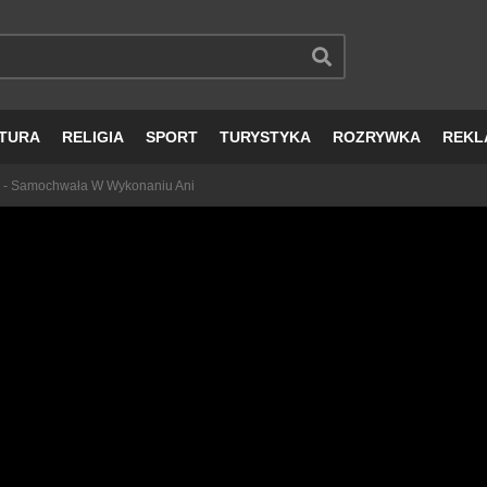
TURA
RELIGIA
SPORT
TURYSTYKA
ROZRYWKA
REKL
- Samochwała W Wykonaniu Ani