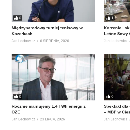
0
1
Międzynarodowy turniej tenisowy w
Korzenie i s
Kozerkach
Leśne Sowy 
Jan Lechowicz
6 SIERPNIA, 2026
Jan Lechowicz
0
0
Rocznie marnujemy 1,4 TWh energii z
Spektakl dla
OZE
– MBP w Cie
Jan Lechowicz
23 LIPCA, 2026
Jan Lechowicz