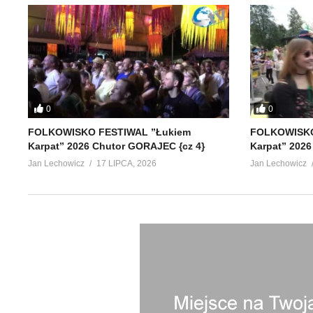
0
0
FOLKOWISKO FESTIWAL ”Łukiem
FOLKOWISKO
Karpat” 2026 Chutor GORAJEC {cz 4}
Karpat” 2026
Jan Lechowicz
17 LIPCA, 2026
Jan Lechowicz