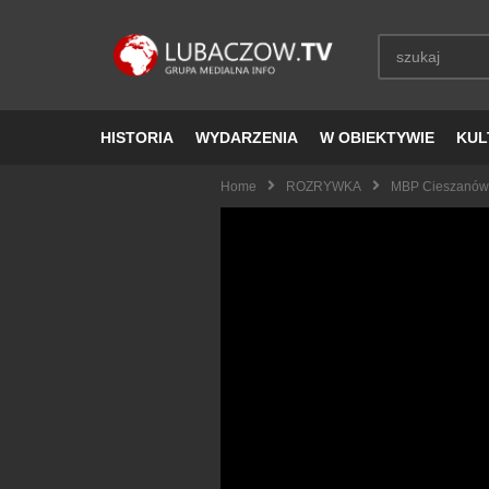
HISTORIA
WYDARZENIA
W OBIEKTYWIE
KUL
Home
ROZRYWKA
MBP Cieszanów 