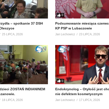
0
krzydła – spotkanie 37 DSH
Podsumowanie miesiąca czerwc
Oleszyce
KP PSP w Lubaczowie
25 LIPCA, 2026
Jan Lechowicz
23 LIPCA, 2026
0
 dzieci ZOSTAŃ INDIANINEM
Endokrynolog – Otyłość jest ch
szanowie.
nie defektem kosmetycznym
18 LIPCA, 2026
Jan Lechowicz
17 LIPCA, 2026