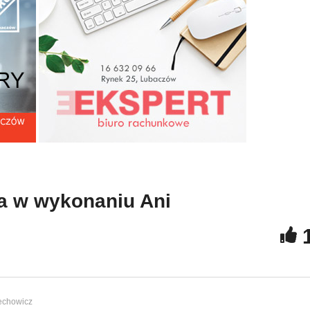
MBP Cieszanów –
iennikarze w Horyńcu-
Samochwała w wykonani
roju
Ani
 w wykonaniu Ani
echowicz