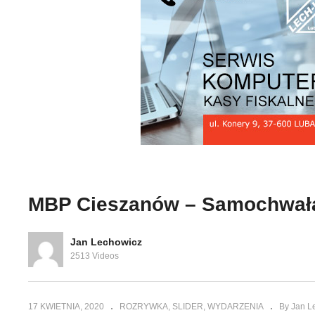
Domowe akwarium – Ania i
Dz
c-Zdrój
Krzyś Pracało
Zd
MBP Cieszanów – Samochwała
Jan Lechowicz
2513 Videos
17 KWIETNIA, 2020
ROZRYWKA
SLIDER
WYDARZENIA
By Jan L