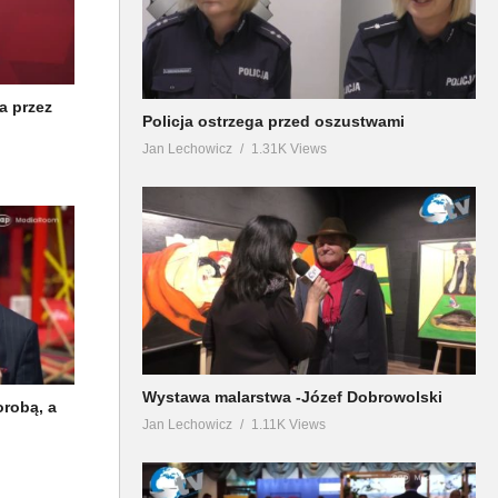
a przez
Policja ostrzega przed oszustwami
Jan Lechowicz
1.31K Views
Wystawa malarstwa -Józef Dobrowolski
orobą, a
Jan Lechowicz
1.11K Views