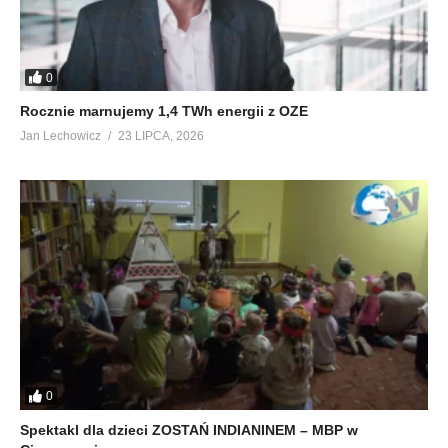
0
Rocznie marnujemy 1,4 TWh energii z OZE
Jan Lechowicz
23 LIPCA, 2026
0
Spektakl dla dzieci ZOSTAŃ INDIANINEM – MBP w