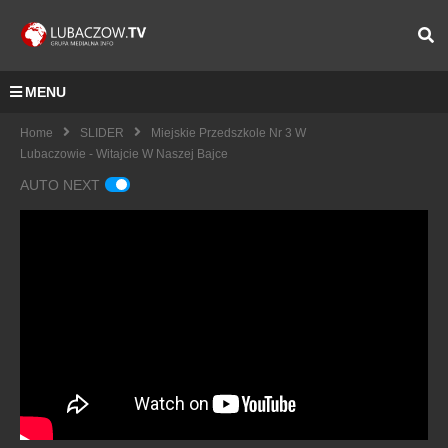
MENU
Home
SLIDER
Miejskie Przedszkole Nr 3 W
Lubaczowie - Witajcie W Naszej Bajce
AUTO NEXT