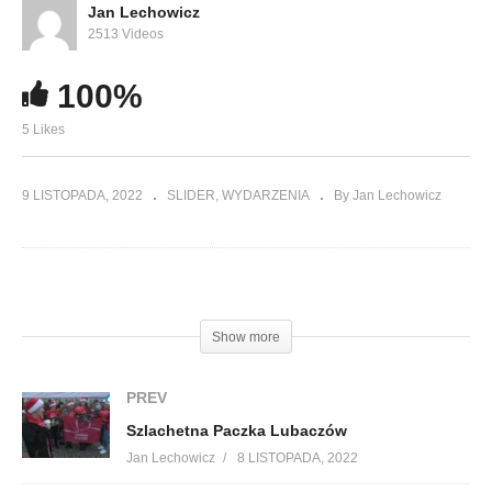
Jan Lechowicz
2513 Videos
100%
5 Likes
9 LISTOPADA, 2022
SLIDER
WYDARZENIA
By Jan Lechowicz
(Visited 274 times, 1 visits today)
Show more
PREV
Szlachetna Paczka Lubaczów
Jan Lechowicz
8 LISTOPADA, 2022