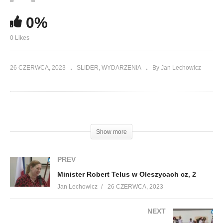
0%
0 Likes
26 CZERWCA, 2023
SLIDER
WYDARZENIA
By Jan Lechowicz
(Visited 32 times, 1 visits today)
Show more
PREV
Minister Robert Telus w Oleszycach cz, 2
Jan Lechowicz
26 CZERWCA, 2023
NEXT