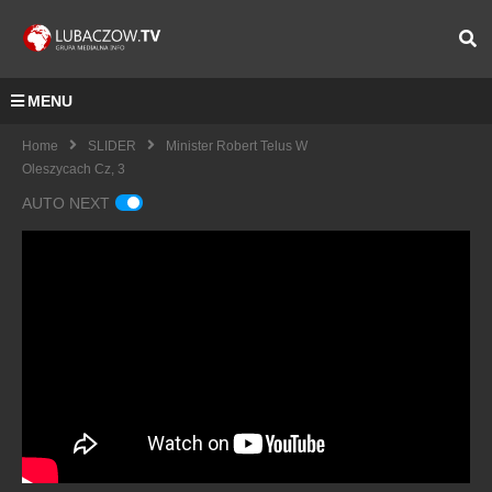
MENU
Home
SLIDER
Minister Robert Telus W
Oleszycach Cz, 3
AUTO NEXT