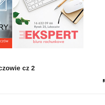
odzi Przedsiębiorcy w
Młodzi Przedsiębiorcy w
baczowie cz 1
Lubaczowie cz 2
czowie cz 2