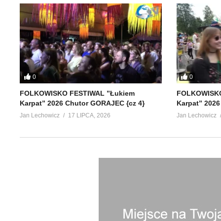
0
0
FOLKOWISKO FESTIWAL ”Łukiem
FOLKOWISKO
Karpat” 2026 Chutor GORAJEC {cz 4}
Karpat” 2026
Jan Lechowicz
17 LIPCA, 2026
Jan Lechowicz