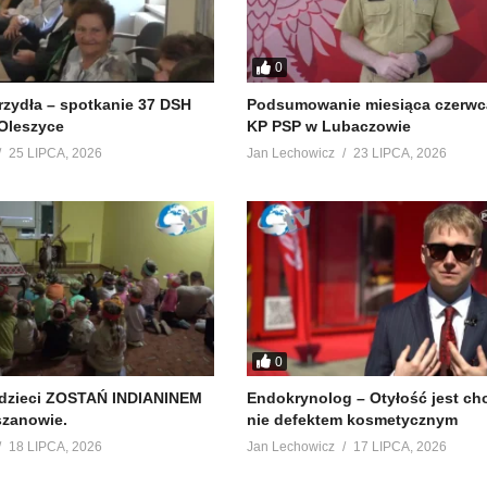
0
krzydła – spotkanie 37 DSH
Podsumowanie miesiąca czerwc
Oleszyce
KP PSP w Lubaczowie
25 LIPCA, 2026
Jan Lechowicz
23 LIPCA, 2026
0
 dzieci ZOSTAŃ INDIANINEM
Endokrynolog – Otyłość jest ch
szanowie.
nie defektem kosmetycznym
18 LIPCA, 2026
Jan Lechowicz
17 LIPCA, 2026