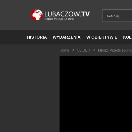
HISTORIA
WYDARZENIA
W OBIEKTYWIE
KUL
Home
SLIDER
Młodzi Przedsiębior