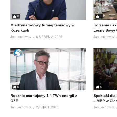
0
1
Międzynarodowy turniej tenisowy w
Korzenie i s
Kozerkach
Leśne Sowy 
Jan Lechowicz
6 SIERPNIA, 2026
Jan Lechowicz
0
0
Rocznie marnujemy 1,4 TWh energii z
Spektakl dla
OZE
– MBP w Cie
Jan Lechowicz
23 LIPCA, 2026
Jan Lechowicz