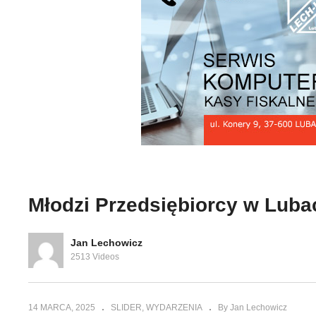
arka
Wzrost o 35 proc handu
nie swój
między Polską a Wielką
Mł
Brytanią
Lu
Młodzi Przedsiębiorcy w Luba
Jan Lechowicz
2513 Videos
14 MARCA, 2025
SLIDER
WYDARZENIA
By Jan Lechowicz