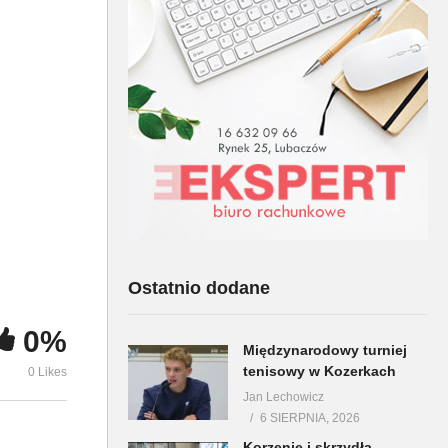
Młodzi Przedsiębiorcy w
Młodzi Prze
Lubaczowie cz 3
Lubaczowie 
Ostatnio dodane
0%
Międzynarodowy turniej
tenisowy w Kozerkach
0 Likes
Jan Lechowicz
6 SIERPNIA, 2026
Korzenie i skrzydła –