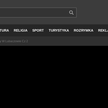
TURA
RELIGIA
SPORT
TURYSTYKA
ROZRYWKA
REKL
cy W Lubaczowie Cz 2