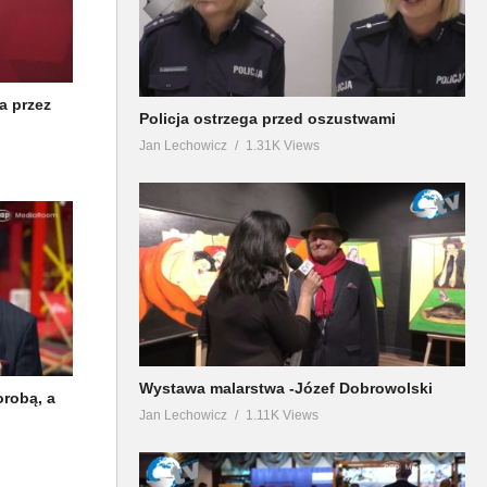
a przez
Policja ostrzega przed oszustwami
Jan Lechowicz
1.31K Views
Wystawa malarstwa -Józef Dobrowolski
orobą, a
Jan Lechowicz
1.11K Views