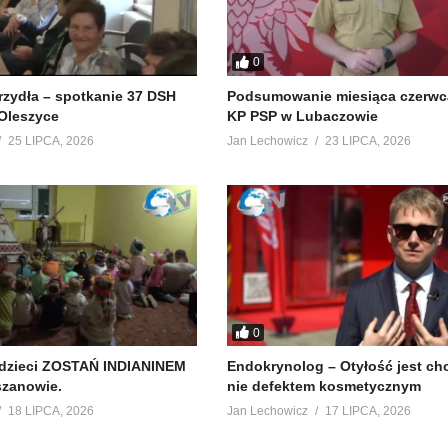
0
krzydła – spotkanie 37 DSH
Podsumowanie miesiąca czerwc
Oleszyce
KP PSP w Lubaczowie
25 LIPCA, 2026
Jan Lechowicz
23 LIPCA, 2026
0
 dzieci ZOSTAŃ INDIANINEM
Endokrynolog – Otyłość jest ch
szanowie.
nie defektem kosmetycznym
18 LIPCA, 2026
Jan Lechowicz
17 LIPCA, 2026