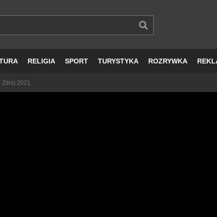
TURA
RELIGIA
SPORT
TURYSTYKA
ROZRYWKA
REKL
 Zdrój 2021