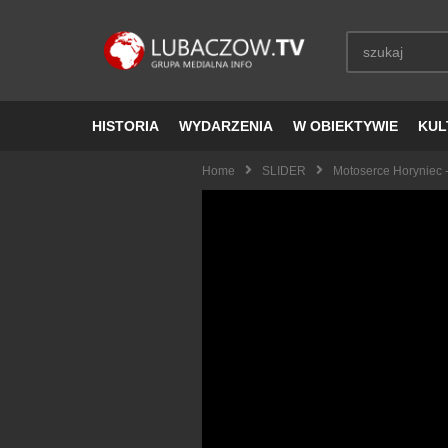
HISTORIA
WYDARZENIA
W OBIEKTYWIE
KUL
Home
SLIDER
Motoserce Horyniec -