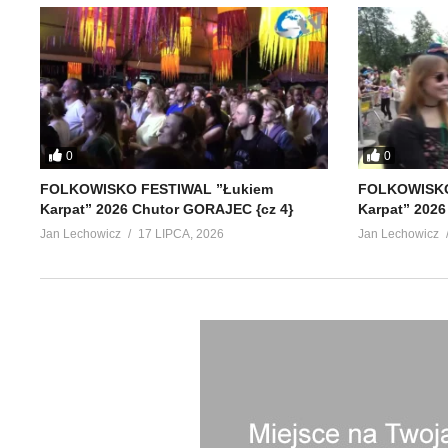
0
0
FOLKOWISKO FESTIWAL ”Łukiem
FOLKOWISKO
Karpat” 2026 Chutor GORAJEC {cz 4}
Karpat” 2026
Jan Lechowicz
17 LIPCA, 2026
Jan Lechowicz