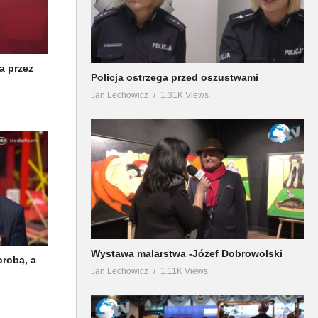
a przez
Policja ostrzega przed oszustwami
Jan Lechowicz
1.31K Views
Wystawa malarstwa -Józef Dobrowolski
orobą, a
Jan Lechowicz
1.11K Views