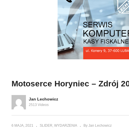
ania Imienia
Robert Korzeniowski
Mi
fcowi ZHP
Cieszanów Cztery Pory
Ko
Roku
g
Motoserce Horyniec – Zdrój 2
Jan Lechowicz
2513 Videos
6 MAJA, 2021
SLIDER
WYDARZENIA
By Jan Lechowicz