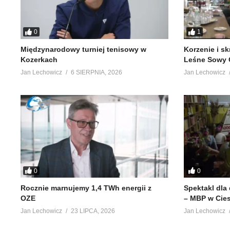
0
1
Międzynarodowy turniej tenisowy w
Korzenie i s
Kozerkach
Leśne Sowy 
Jan Lechowicz
6 SIERPNIA, 2026
Jan Lechowicz
0
0
Rocznie marnujemy 1,4 TWh energii z
Spektakl dla
OZE
– MBP w Cie
Jan Lechowicz
23 LIPCA, 2026
Jan Lechowicz