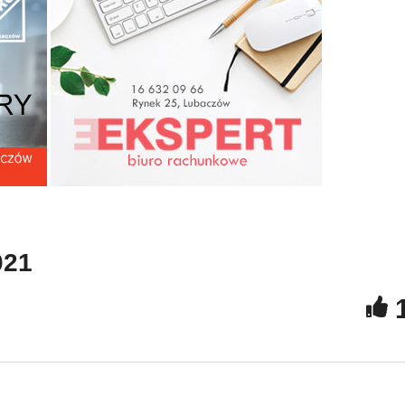
strz olimpijski Robert
rzeniowski pochodzi z
Motoserce Horyniec – Zd
miny Cieszanów
2021
021