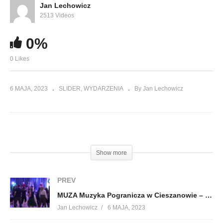
Jan Lechowicz
2513 Videos
0%
0 Likes
6 MAJA, 2023
SLIDER
WYDARZENIA
By Jan Lechowicz
(Visited 134 times, 1 visits today)
Show more
PREV
MUZA Muzyka Pogranicza w Cieszanowie – Joryj Kłoc
Jan Lechowicz
6 MAJA, 2023