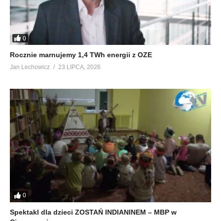
0
Rocznie marnujemy 1,4 TWh energii z OZE
Jan Lechowicz
23 LIPCA, 2026
0
Spektakl dla dzieci ZOSTAŃ INDIANINEM – MBP w