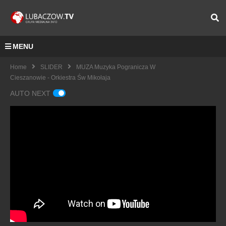
MENU
Home
SLIDER
MUZA Muzyka Pogranicza W
Cieszanowie - Orkiestra Św Mikołaja
AUTO NEXT