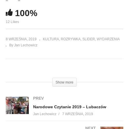
100%
12 Likes
8 WRZEŚNIA, 2019
KULTURA
ROZRYWKA
SLIDER
WYDARZENIA
By Jan Lechowicz
(Visited 484 times, 1 visits today)
Show more
PREV
Narodowe Czytanie 2019 – Lubaczów
Jan Lechowicz
7 WRZEŚNIA, 2019
NEXT