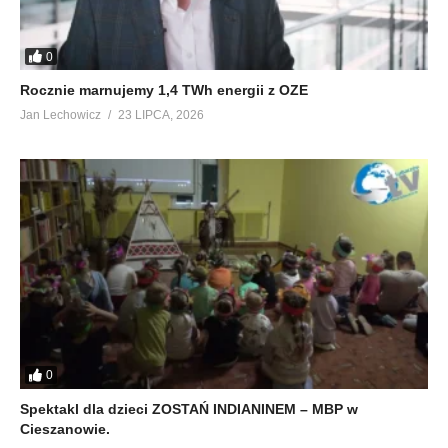
0
Rocznie marnujemy 1,4 TWh energii z OZE
Jan Lechowicz
23 LIPCA, 2026
0
Spektakl dla dzieci ZOSTAŃ INDIANINEM – MBP w
Cieszanowie.