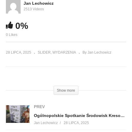
Jan Lechowicz
2513 Videos
0%
0 Likes
28 LIPCA, 2025
SLIDER
WYDARZENIA
By Jan Lechowicz
(Visited 12 times, 1 visits today)
Show more
PREV
Ogólnopolskie Spotkanie Środowisk Kresowych 2025 cz. 8
Jan Lechowicz
28 LIPCA, 2025