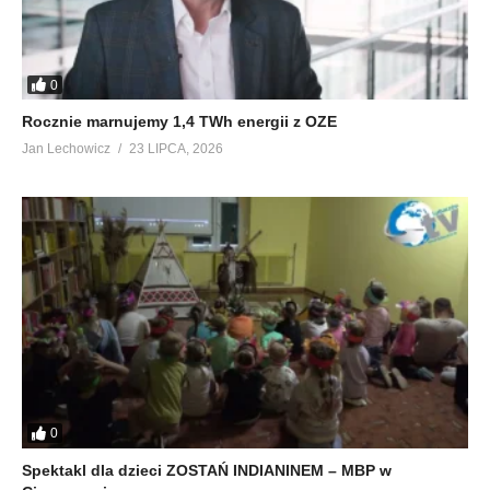
0
Rocznie marnujemy 1,4 TWh energii z OZE
Jan Lechowicz
23 LIPCA, 2026
0
Spektakl dla dzieci ZOSTAŃ INDIANINEM – MBP w