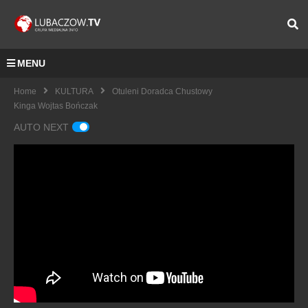
MENU
Home
KULTURA
Otuleni Doradca Chustowy
Kinga Wojtas Bończak
AUTO NEXT