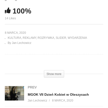
100%
14 Likes
8 MARCA, 2020
KULTURA
REKLAMY
ROZRYWKA
SLIDER
WYDARZENIA
By Jan Lechowicz
(Visited 192 times, 1 visits today)
Show more
PREV
MGOK VII Dzień Kobiet w Oleszycach
Jan Lechowicz
8 MARCA, 2020