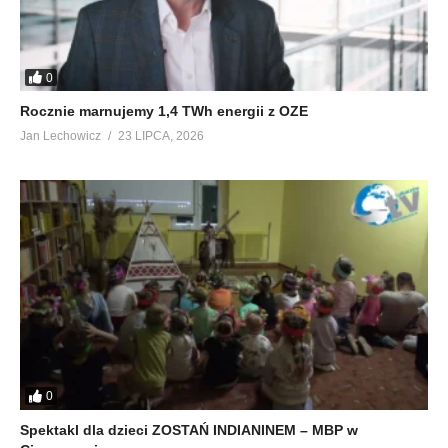
0
Rocznie marnujemy 1,4 TWh energii z OZE
Jan Lechowicz
23 LIPCA, 2026
0
Spektakl dla dzieci ZOSTAŃ INDIANINEM – MBP w