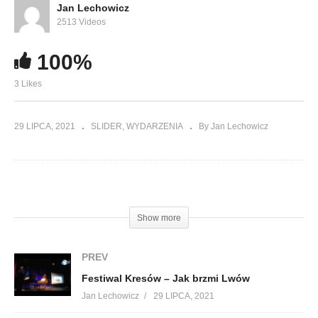
Jan Lechowicz
2513 Videos
100%
3 Likes
29 LIPCA, 2021
SLIDER
WYDARZENIA
By Jan Lechowicz
(Visited 87 times, 1 visits today)
Show more
PREV
Festiwal Kresów – Jak brzmi Lwów
Jan Lechowicz
29 LIPCA, 2021