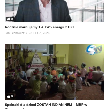
0
Rocznie marnujemy 1,4 TWh energii z OZE
Jan Lechowicz
23 LIPCA, 2026
0
Spektakl dla dzieci ZOSTAŃ INDIANINEM – MBP w