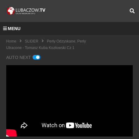
MENU
Home
SLIDER
Perły Odzyskane, Perły
Utracone - Tomasz Kuba Kozłowski Cz 1
AUTO NEXT