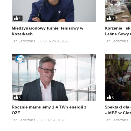
0
1
Międzynarodowy turniej tenisowy w
Korzenie i s
Kozerkach
Leśne Sowy 
Jan Lechowicz
6 SIERPNIA, 2026
Jan Lechowicz
0
0
Rocznie marnujemy 1,4 TWh energii z
Spektakl dla
OZE
– MBP w Cie
Jan Lechowicz
23 LIPCA, 2026
Jan Lechowicz