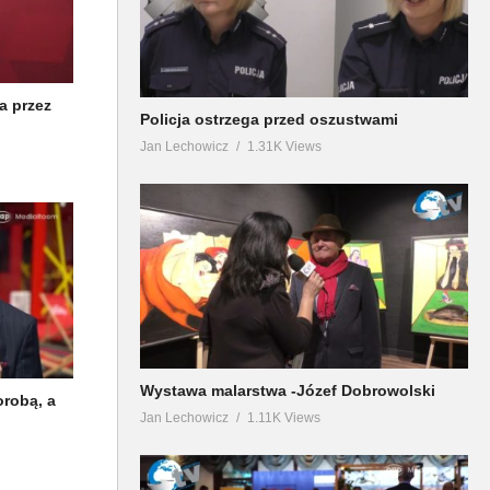
a przez
Policja ostrzega przed oszustwami
Jan Lechowicz
1.31K Views
Wystawa malarstwa -Józef Dobrowolski
orobą, a
Jan Lechowicz
1.11K Views