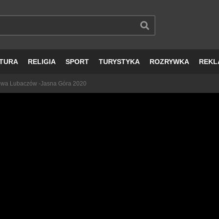
TURA
RELIGIA
SPORT
TURYSTYKA
ROZRYWKA
REKL
owa Lubaczów -Jasna Góra 2020