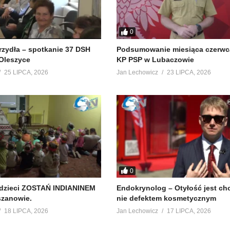
0
krzydła – spotkanie 37 DSH
Podsumowanie miesiąca czerwc
Oleszyce
KP PSP w Lubaczowie
25 LIPCA, 2026
Jan Lechowicz
23 LIPCA, 2026
0
 dzieci ZOSTAŃ INDIANINEM
Endokrynolog – Otyłość jest ch
szanowie.
nie defektem kosmetycznym
18 LIPCA, 2026
Jan Lechowicz
17 LIPCA, 2026