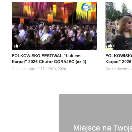
0
0
FOLKOWISKO FESTIWAL ”Łukiem
FOLKOWISKO
Karpat” 2026 Chutor GORAJEC {cz 4}
Karpat” 2026
Jan Lechowicz
17 LIPCA, 2026
Jan Lechowicz