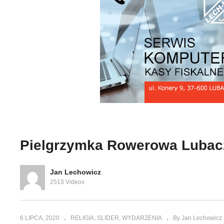
Klub Nordic Walking Spring
Po
Horyniec Zdrój – I Bieg i
mi
 Gorajca
Marsz Nordic Walking
po
Pielgrzymka Rowerowa Lubac
Jan Lechowicz
2513 Videos
6 LIPCA, 2020
RELIGIA
SLIDER
WYDARZENIA
By Jan Lechowicz