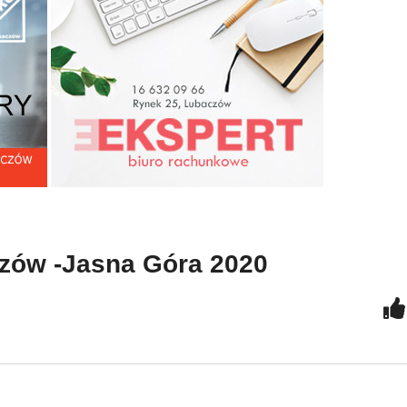
licyjne podsumowanie
Pielgrzymka Rowerowa
esiąca czerwca w
Lubaczów -Jasna Góra
wiecie
2020
zów -Jasna Góra 2020