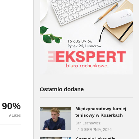
Piłka nożna – Puchar Wójta
Klub Nordic
Gminy Horyniec-Zdrój
Horyniec Zdr
Ostatnio dodane
90%
Międzynarodowy turniej
tenisowy w Kozerkach
9 Likes
Jan Lechowicz
6 SIERPNIA, 2026
Korzenie i skrzydła –