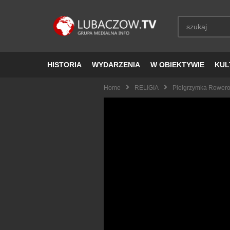
HISTORIA
WYDARZENIA
W OBIEKTYWIE
KUL
Home
RELIGIA
Pielgrzymka Rower