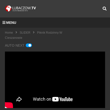
MENU
Home
SLIDER
Piknik Rodzinny W
Cieszanowie
AUTO NEXT