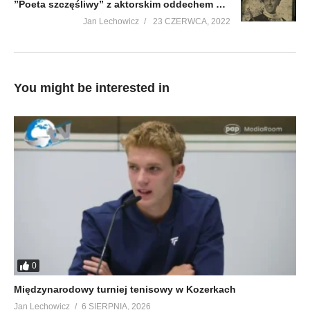
”Poeta szczęśliwy” z aktorskim oddechem wspomnienie ś.p. Adama Wolańczyka – CKiS w Cieszanowie
Jan Lechowicz
23 CZERWCA, 2022
You might be interested in
0
Międzynarodowy turniej tenisowy w Kozerkach
Jan Lechowicz
6 SIERPNIA, 2026