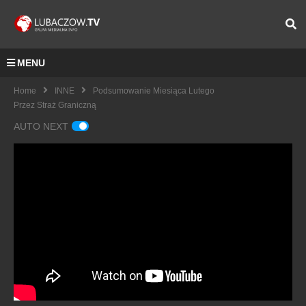
MENU
Home
INNE
Podsumowanie Miesiąca Lutego
Przez Straż Graniczną
AUTO NEXT