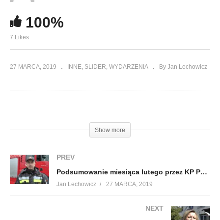
100%
7 Likes
27 MARCA, 2019
INNE
SLIDER
WYDARZENIA
By Jan Lechowicz
(Visited 106 times, 1 visits today)
Show more
PREV
Podsumowanie miesiąca lutego przez KP PSP w Lubaczowie
Jan Lechowicz
27 MARCA, 2019
NEXT