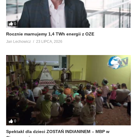
0
Rocznie marnujemy 1,4 TWh energii z OZE
Jan Lechowicz
23 LIPCA, 2026
0
Spektakl dla dzieci ZOSTAŃ INDIANINEM – MBP w