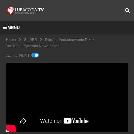
MENU
Home
SLIDER
Roczne Podsumowanie Przez
YouTuba I Życzenia Noworoczne
AUTO NEXT