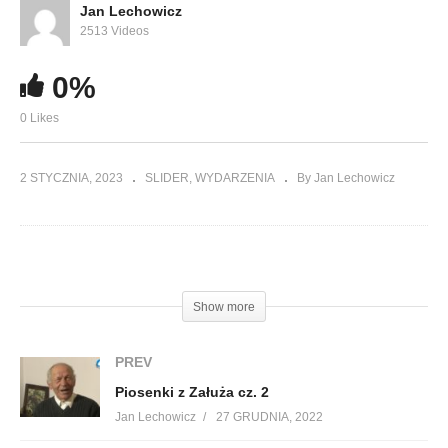
Jan Lechowicz
2513 Videos
0%
0 Likes
2 STYCZNIA, 2023
SLIDER
WYDARZENIA
By Jan Lechowicz
(Visited 145 times, 1 visits today)
Show more
PREV
Piosenki z Załuża cz. 2
Jan Lechowicz
27 GRUDNIA, 2022