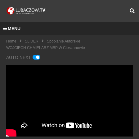
MENU
Home
SLIDER
Spotkanie Autorskie
WOJCIECH CHMIELARZ MBP W Cieszanowie
AUTO NEXT