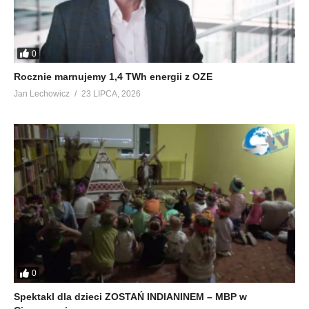
0
Rocznie marnujemy 1,4 TWh energii z OZE
Jan Lechowicz
23 LIPCA, 2026
0
Spektakl dla dzieci ZOSTAŃ INDIANINEM – MBP w