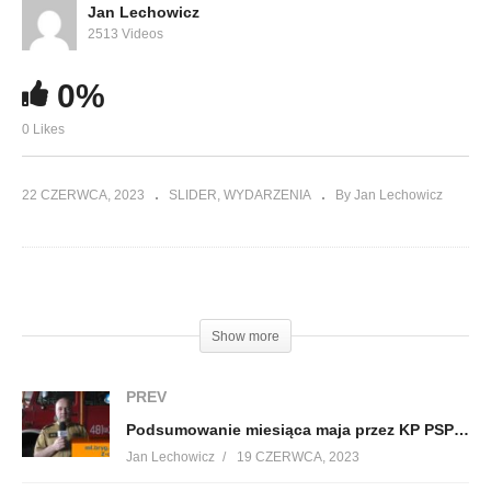
Jan Lechowicz
2513 Videos
0%
0 Likes
22 CZERWCA, 2023
SLIDER
WYDARZENIA
By Jan Lechowicz
(Visited 118 times, 1 visits today)
Show more
PREV
Podsumowanie miesiąca maja przez KP PSP w Lubaczowie
Jan Lechowicz
19 CZERWCA, 2023