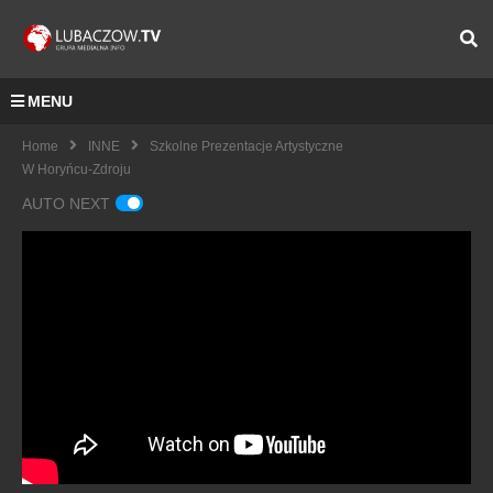
MENU
Home
INNE
Szkolne Prezentacje Artystyczne
W Horyńcu-Zdroju
AUTO NEXT