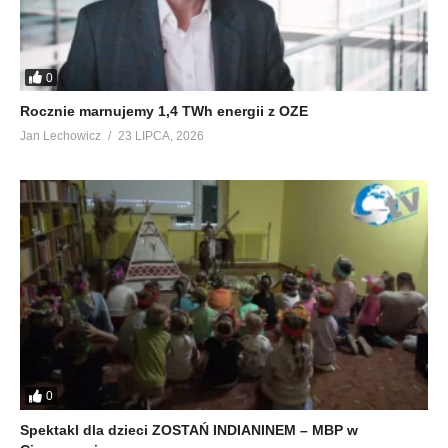
0
Rocznie marnujemy 1,4 TWh energii z OZE
Jan Lechowicz
23 LIPCA, 2026
0
Spektakl dla dzieci ZOSTAŃ INDIANINEM – MBP w