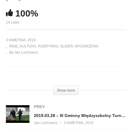
100%
14 Likes
3 KWIETNIA, 2019
INNE
KULTURA
ROZRYWKA
SLIDER
WYDARZENIA
By Jan Lechowicz
(Visited 135 times, 1 visits today)
Show more
PREV
2019.03.28 – III Gminny Międzyszkolny Turniej Unihokeja w Cieszanowie
Jan Lechowicz
3 KWIETNIA, 2019