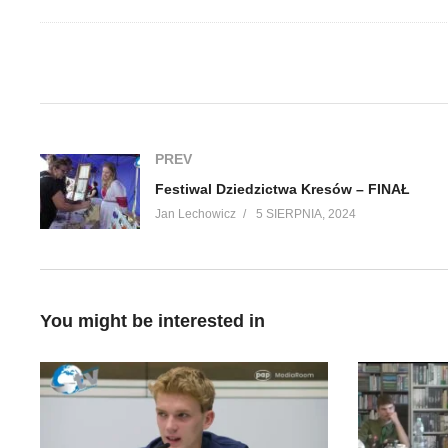
(Visited 95 times, 1 visits today)
PREV
Festiwal Dziedzictwa Kresów – FINAŁ
Jan Lechowicz
5 SIERPNIA, 2024
You might be interested in