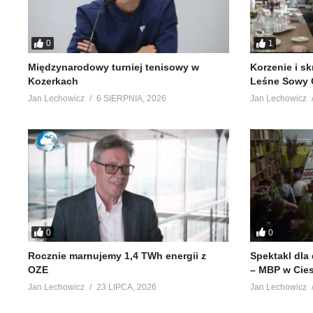
0
1
Międzynarodowy turniej tenisowy w
Korzenie i s
Kozerkach
Leśne Sowy 
Jan Lechowicz
6 SIERPNIA, 2026
Jan Lechowicz
0
0
Rocznie marnujemy 1,4 TWh energii z
Spektakl dla
OZE
– MBP w Cie
Jan Lechowicz
23 LIPCA, 2026
Jan Lechowicz