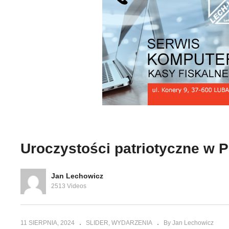
polskie
Kresów Ogólnopolskie
dowisk
Spotkania Środowisk
Fe
24
Kresowych cz 25
Kr
Uroczystości patriotyczne w 
Jan Lechowicz
2513 Videos
11 SIERPNIA, 2024
SLIDER
WYDARZENIA
By Jan Lechowicz