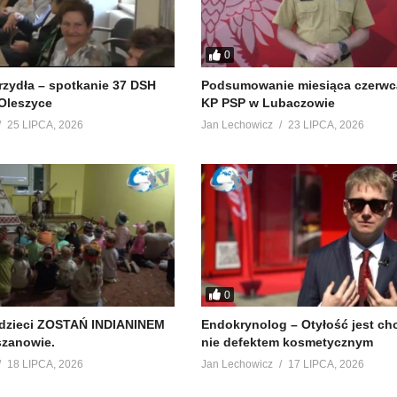
0
krzydła – spotkanie 37 DSH
Podsumowanie miesiąca czerwc
Oleszyce
KP PSP w Lubaczowie
25 LIPCA, 2026
Jan Lechowicz
23 LIPCA, 2026
0
 dzieci ZOSTAŃ INDIANINEM
Endokrynolog – Otyłość jest ch
szanowie.
nie defektem kosmetycznym
18 LIPCA, 2026
Jan Lechowicz
17 LIPCA, 2026