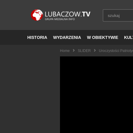
HISTORIA
WYDARZENIA
W OBIEKTYWIE
KUL
Home
SLIDER
Uroczystości Patrio