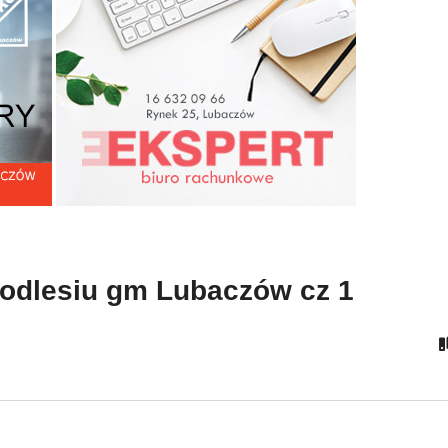
Uroczystości patriotyczn
stiwal Dziedzictwa
w Podlesiu gm Lubaczó
esów – FINAŁ
cz 1
Podlesiu gm Lubaczów cz 1