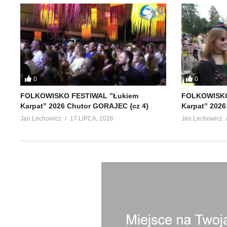
0
0
FOLKOWISKO FESTIWAL ”Łukiem
FOLKOWISKO
Karpat” 2026 Chutor GORAJEC {cz 4}
Karpat” 2026
Jan Lechowicz
17 LIPCA, 2026
Jan Lechowicz