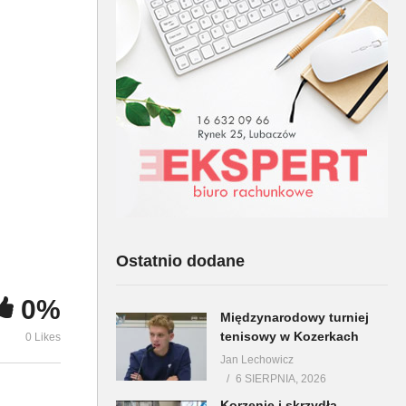
e
Uroczystości patriotyczne
w
w Podlesiu gm Lubaczów
Uroczystośc
cz 2
w Podlesiu c
Ostatnio dodane
0%
Międzynarodowy turniej
tenisowy w Kozerkach
0 Likes
Jan Lechowicz
6 SIERPNIA, 2026
Korzenie i skrzydła –