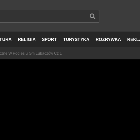
TURA
RELIGIA
SPORT
TURYSTYKA
ROZRYWKA
REKL
tyczne W Podlesiu Gm Lubaczów Cz 1