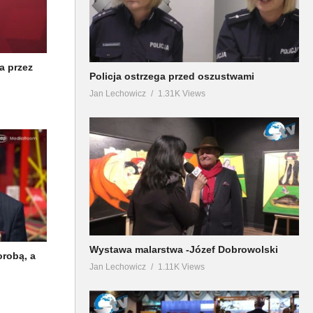
a przez
Policja ostrzega przed oszustwami
Jan Lechowicz
1.31K Views
Wystawa malarstwa -Józef Dobrowolski
orobą, a
Jan Lechowicz
1.11K Views