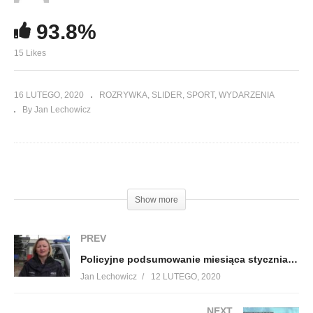
93.8%
15 Likes
16 LUTEGO, 2020
ROZRYWKA
SLIDER
SPORT
WYDARZENIA
By Jan Lechowicz
(Visited 383 times, 1 visits today)
Show more
PREV
Policyjne podsumowanie miesiąca stycznia w powiecie
Jan Lechowicz
12 LUTEGO, 2020
NEXT