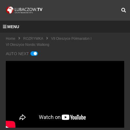
MENU
Home
ROZRYWKA
VII Oleszyce Półmaraton I
VI Oleszyce Nordic Walking
AUTO NEXT