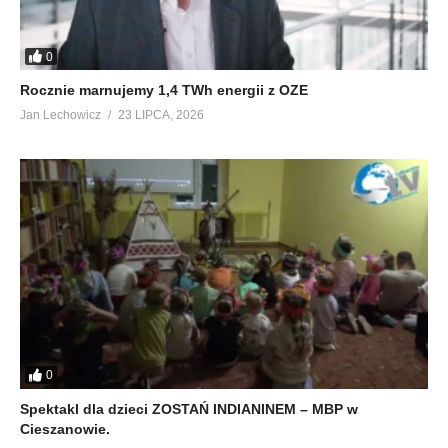
0
Rocznie marnujemy 1,4 TWh energii z OZE
Jan Lechowicz
23 LIPCA, 2026
0
Spektakl dla dzieci ZOSTAŃ INDIANINEM – MBP w
Cieszanowie.