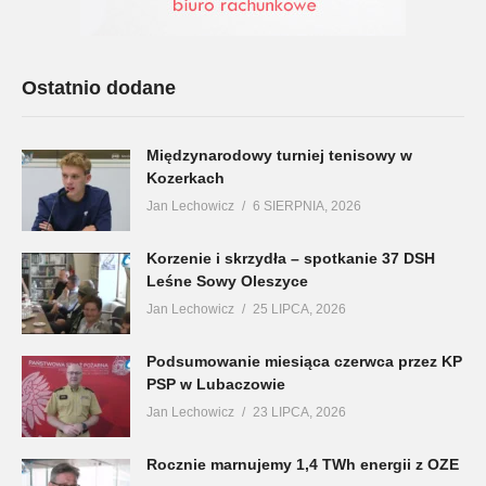
Ostatnio dodane
Międzynarodowy turniej tenisowy w
Kozerkach
Jan Lechowicz
6 SIERPNIA, 2026
Korzenie i skrzydła – spotkanie 37 DSH
Leśne Sowy Oleszyce
Jan Lechowicz
25 LIPCA, 2026
Podsumowanie miesiąca czerwca przez KP
PSP w Lubaczowie
Jan Lechowicz
23 LIPCA, 2026
Rocznie marnujemy 1,4 TWh energii z OZE