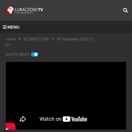
MENU
Home
W OBIEKTYWIE
W Obiektywie 2018 12
07
AUTO NEXT