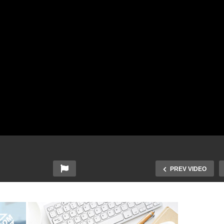
PREV VIDEO
Wernisaż wystawy ”Ksią