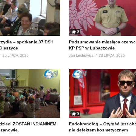
0
krzydła – spotkanie 37 DSH
Podsumowanie miesiąca czerwc
Oleszyce
KP PSP w Lubaczowie
25 LIPCA, 2026
Jan Lechowicz
23 LIPCA, 2026
0
 dzieci ZOSTAŃ INDIANINEM
Endokrynolog – Otyłość jest ch
szanowie.
nie defektem kosmetycznym