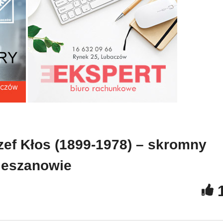
Józef Kłos (1899-1978) –
tki Folkloru Ludowego w
skromny człowiek, gorliw
arym Dzikowie
kapłan” w Cieszanowie
ef Kłos (1899-1978) – skromny
Cieszanowie