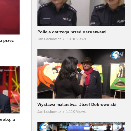
Policja ostrzega przed oszustwami
Jan Lechowicz
1.31K Views
a przez
Wystawa malarstwa -Józef Dobrowolski
Jan Lechowicz
1.11K Views
orobą, a