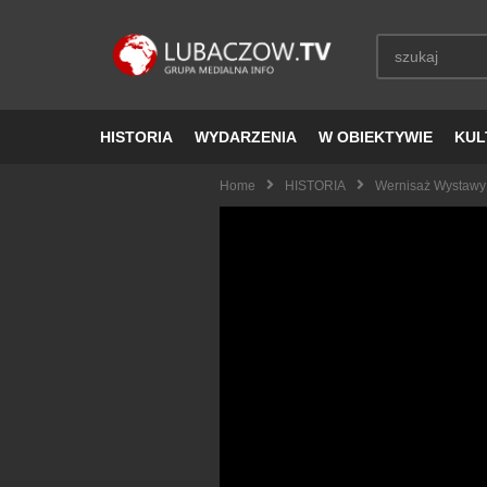
HISTORIA
WYDARZENIA
W OBIEKTYWIE
KUL
Home
HISTORIA
Wernisaż Wystawy 