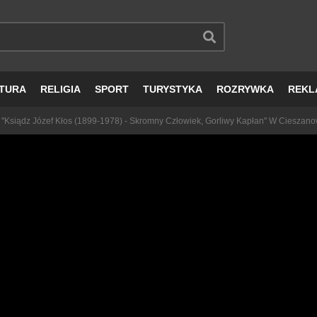
TURA
RELIGIA
SPORT
TURYSTYKA
ROZRYWKA
REKL
''Ksiądz Józef Kłos (1899-1978) - Skromny Człowiek, Gorliwy Kapłan'' W Cieszano