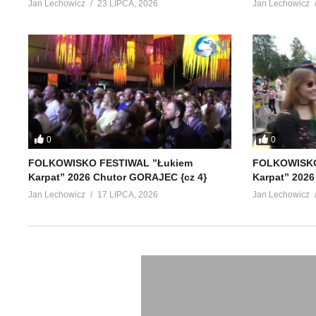
Jan Lechowicz
23 LIPCA, 2026
Jan Lechowicz
0
0
FOLKOWISKO FESTIWAL ”Łukiem
FOLKOWISKO
Karpat” 2026 Chutor GORAJEC {cz 4}
Karpat” 2026
Jan Lechowicz
17 LIPCA, 2026
Jan Lechowicz