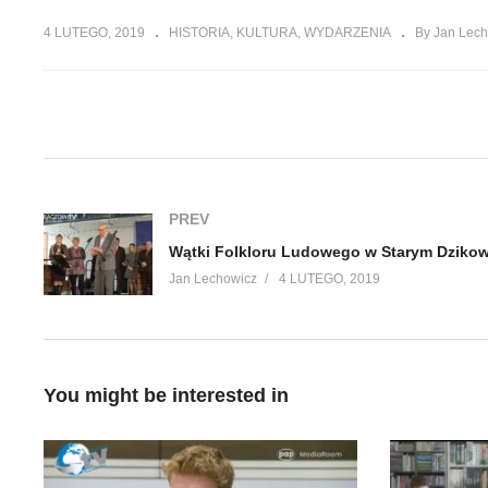
4 LUTEGO, 2019
HISTORIA
KULTURA
WYDARZENIA
By Jan Lec
(Visited 182 times, 1 visits today)
PREV
Wątki Folkloru Ludowego w Starym Dzikow
Jan Lechowicz
4 LUTEGO, 2019
You might be interested in