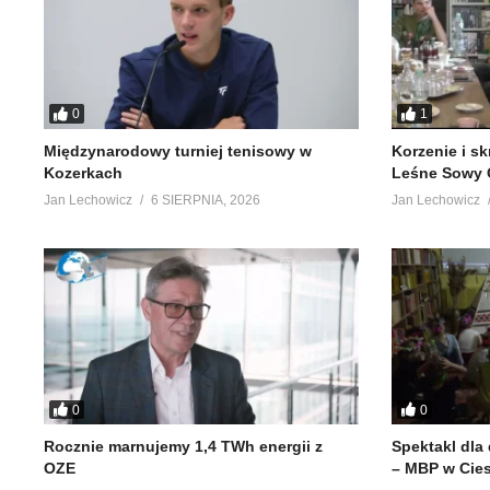
0
1
Międzynarodowy turniej tenisowy w
Korzenie i s
Kozerkach
Leśne Sowy 
Jan Lechowicz
6 SIERPNIA, 2026
Jan Lechowicz
0
0
Rocznie marnujemy 1,4 TWh energii z
Spektakl dla
OZE
– MBP w Cie