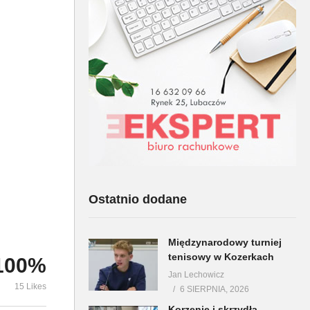
y
Co w Podkarpackim
Ferie w MG
Sejmiku
Oleszycach
Ostatnio dodane
Międzynarodowy turniej
tenisowy w Kozerkach
100%
Jan Lechowicz
15 Likes
6 SIERPNIA, 2026
Korzenie i skrzydła –