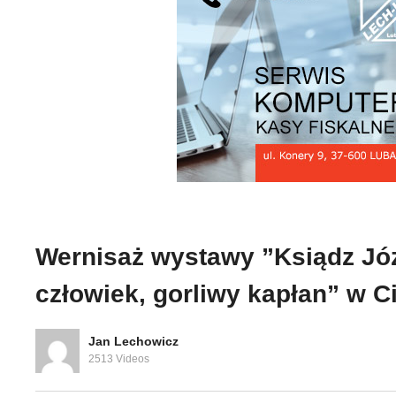
ów przy
0:00 / 8:01 VIII Turniej
ych w
Siatkówki o puchar
Wą
Burmistrza MiG Oleszyce
St
Wernisaż wystawy ”Ksiądz Józ
człowiek, gorliwy kapłan” w 
Jan Lechowicz
2513 Videos