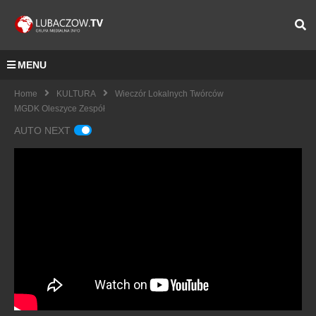
MENU
Home
KULTURA
Wieczór Lokalnych Twórców
MGDK Oleszyce Zespół
AUTO NEXT