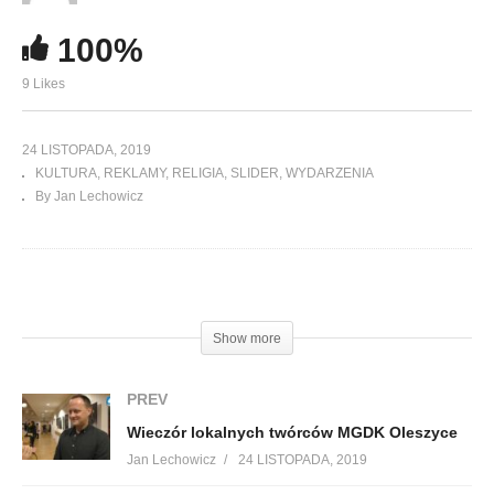
100%
9 Likes
24 LISTOPADA, 2019
KULTURA
REKLAMY
RELIGIA
SLIDER
WYDARZENIA
By Jan Lechowicz
(Visited 158 times, 1 visits today)
Show more
PREV
Wieczór lokalnych twórców MGDK Oleszyce
Jan Lechowicz
24 LISTOPADA, 2019