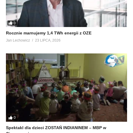
0
Rocznie marnujemy 1,4 TWh energii z OZE
Jan Lechowicz
23 LIPCA, 2026
0
Spektakl dla dzieci ZOSTAŃ INDIANINEM – MBP w