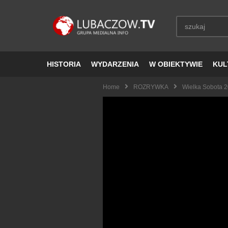
HISTORIA
WYDARZENIA
W OBIEKTYWIE
KUL
Home
ROZRYWKA
Wielka Sobota 