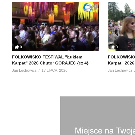
0
0
FOLKOWISKO FESTIWAL ”Łukiem
FOLKOWISKO
Karpat” 2026 Chutor GORAJEC {cz 4}
Karpat” 2026
Jan Lechowicz
17 LIPCA, 2026
Jan Lechowicz