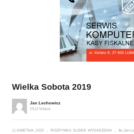
K
– Marina i
Kiermasz Wielkanocny w
Wi
Lubaczowie 2019
2
Wielka Sobota 2019
Jan Lechowicz
2513 Videos
11 KWIETNIA, 2020
ROZRYWKA
SLIDER
WYDARZENIA
By Jan L