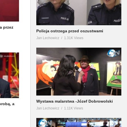
a przez
Policja ostrzega przed oszustwami
Jan Lechowicz
1.31K Views
Wystawa malarstwa -Józef Dobrowolski
orobą, a
Jan Lechowicz
1.11K Views