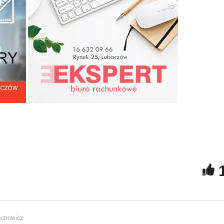
onkurs Palmy
elkanocnej w Hurczu
019
Wielka Sobota 2019
echowicz