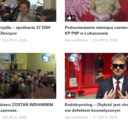
0
krzydła – spotkanie 37 DSH
Podsumowanie miesiąca czerwc
Oleszyce
KP PSP w Lubaczowie
25 LIPCA, 2026
Jan Lechowicz
23 LIPCA, 2026
0
 dzieci ZOSTAŃ INDIANINEM
Endokrynolog – Otyłość jest ch
szanowie.
nie defektem kosmetycznym
18 LIPCA, 2026
Jan Lechowicz
17 LIPCA, 2026