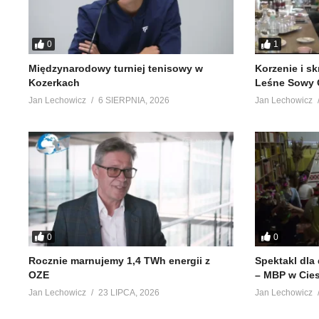
0
1
Międzynarodowy turniej tenisowy w
Korzenie i s
Kozerkach
Leśne Sowy 
Jan Lechowicz
6 SIERPNIA, 2026
Jan Lechowicz
0
0
Rocznie marnujemy 1,4 TWh energii z
Spektakl dla
OZE
– MBP w Cie
Jan Lechowicz
23 LIPCA, 2026
Jan Lechowicz