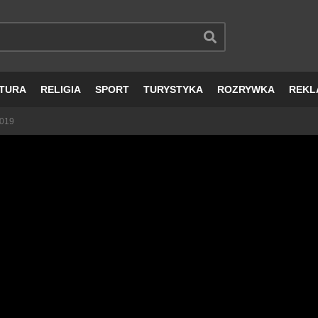
TURA
RELIGIA
SPORT
TURYSTYKA
ROZRYWKA
REKL
2019