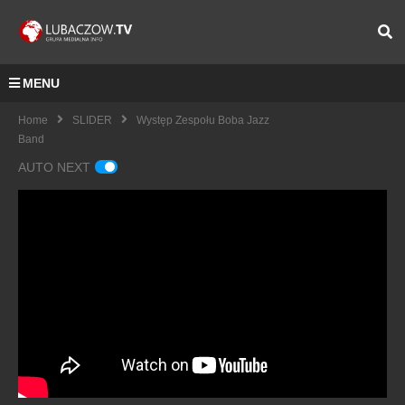
MENU
Home
SLIDER
Występ Zespołu Boba Jazz
Band
AUTO NEXT