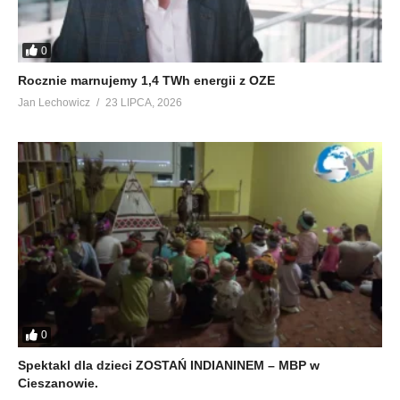
0
Rocznie marnujemy 1,4 TWh energii z OZE
Jan Lechowicz
23 LIPCA, 2026
0
Spektakl dla dzieci ZOSTAŃ INDIANINEM – MBP w
Cieszanowie.