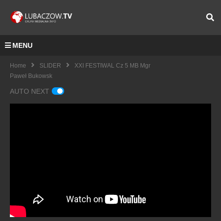
MENU
Home
SLIDER
XXI FESTIWAL Cz 5 MB Mgr
Paweł Bukowsk
AUTO NEXT