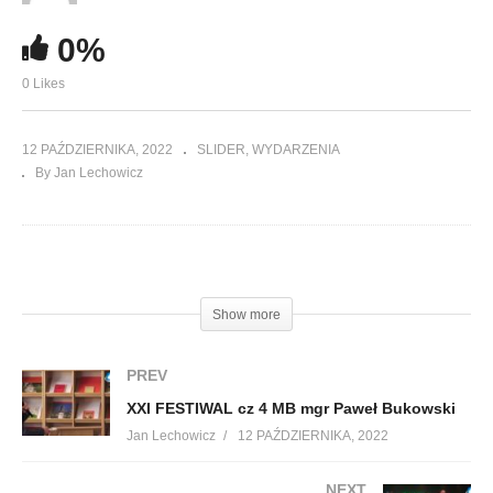
0%
0 Likes
12 PAŹDZIERNIKA, 2022
SLIDER
WYDARZENIA
By Jan Lechowicz
(Visited 58 times, 1 visits today)
Show more
PREV
XXI FESTIWAL cz 4 MB mgr Paweł Bukowski
Jan Lechowicz
12 PAŹDZIERNIKA, 2022
NEXT