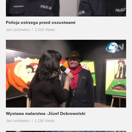
Policja ostrzega przed oszustwami
Jan Lechowicz
1.31K Views
Wystawa malarstwa -Józef Dobrowolski
Jan Lechowicz
1.11K Views