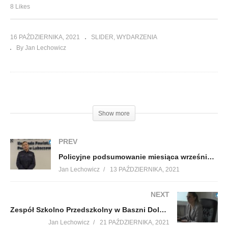
8 Likes
16 PAŹDZIERNIKA, 2021
SLIDER
WYDARZENIA
By Jan Lechowicz
(Visited 138 times, 1 visits today)
Show more
PREV
Policyjne podsumowanie miesiąca września w powiecie
Jan Lechowicz
13 PAŹDZIERNIKA, 2021
NEXT
Zespół Szkolno Przedszkolny w Baszni Dolnej – Hazard Nie daj się wciągnąć
Jan Lechowicz
21 PAŹDZIERNIKA, 2021