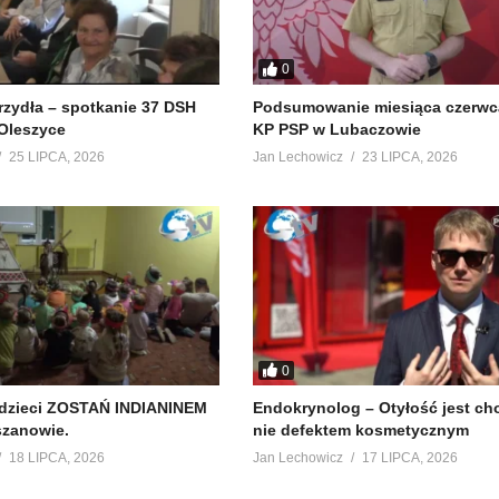
0
krzydła – spotkanie 37 DSH
Podsumowanie miesiąca czerwc
Oleszyce
KP PSP w Lubaczowie
25 LIPCA, 2026
Jan Lechowicz
23 LIPCA, 2026
0
 dzieci ZOSTAŃ INDIANINEM
Endokrynolog – Otyłość jest ch
szanowie.
nie defektem kosmetycznym
18 LIPCA, 2026
Jan Lechowicz
17 LIPCA, 2026