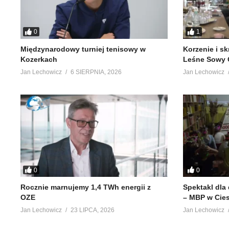
0
1
Międzynarodowy turniej tenisowy w
Korzenie i s
Kozerkach
Leśne Sowy 
Jan Lechowicz
6 SIERPNIA, 2026
Jan Lechowicz
0
0
Rocznie marnujemy 1,4 TWh energii z
Spektakl dla
OZE
– MBP w Cie
Jan Lechowicz
23 LIPCA, 2026
Jan Lechowicz