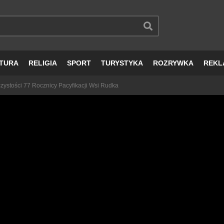
TURA
RELIGIA
SPORT
TURYSTYKA
ROZRYWKA
REKL
zystości 77 Rocznicy Pacyfikacji Wsi Rudka