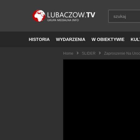
HISTORIA
WYDARZENIA
W OBIEKTYWIE
KUL
Home
SLIDER
Zaproszenie Na Uroc