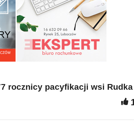
Zaproszenie na
licyjne podsumowanie
uroczystości 77 rocznicy
esiąca marca w powiecie
pacyfikacji wsi Rudka
7 rocznicy pacyfikacji wsi Rudka