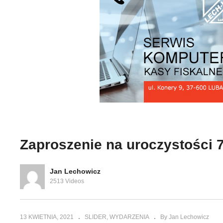
 miesiąca
P PSP w
Czysta Rzeka Gorajec – gm.
Po
Cieszanów
mi
Zaproszenie na uroczystości 7
Jan Lechowicz
2513 Videos
13 KWIETNIA, 2021
SLIDER
WYDARZENIA
By Jan Lechowicz