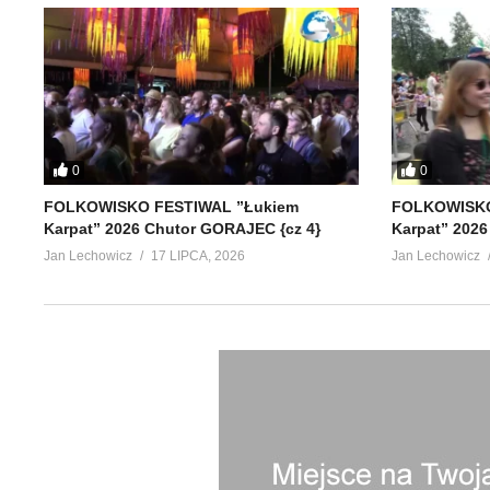
0
0
FOLKOWISKO FESTIWAL ”Łukiem
FOLKOWISKO
Karpat” 2026 Chutor GORAJEC {cz 4}
Karpat” 2026
Jan Lechowicz
17 LIPCA, 2026
Jan Lechowicz