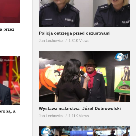
a przez
Policja ostrzega przed oszustwami
Jan Lechowicz
1.31K Views
Wystawa malarstwa -Józef Dobrowolski
orobą, a
Jan Lechowicz
1.11K Views